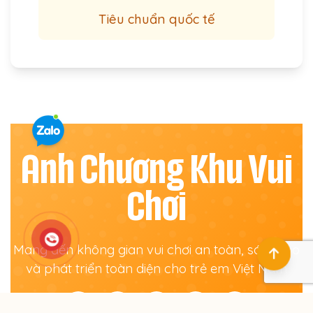
Tiêu chuẩn quốc tế
Anh Chương Khu Vui
Chơi
Mang đến không gian vui chơi an toàn, sáng tạo
và phát triển toàn diện cho trẻ em Việt Nam