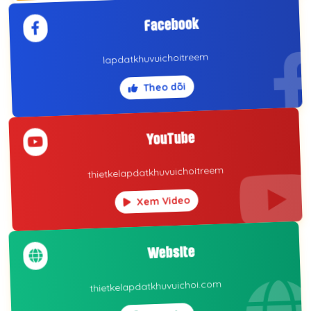
Facebook
lapdatkhuvuichoitreem
Theo dõi
YouTube
thietkelapdatkhuvuichoitreem
Xem Video
Website
thietkelapdatkhuvuichoi.com