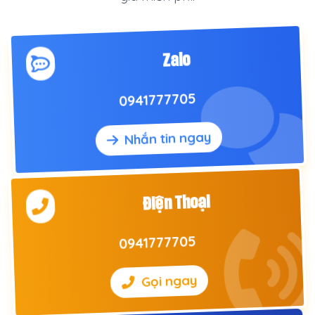
Zalo
0941777705
Nhắn tin ngay
Điện Thoại
0941777705
Gọi ngay