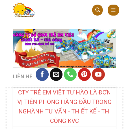
Skip
to
content
LIÊN HỆ
CTY TRẺ EM VIỆT TỰ HÀO LÀ ĐƠN
VỊ TIÊN PHONG HÀNG ĐẦU TRONG
NGHÀNH TƯ VẤN - THIẾT KẾ - THI
CÔNG KVC