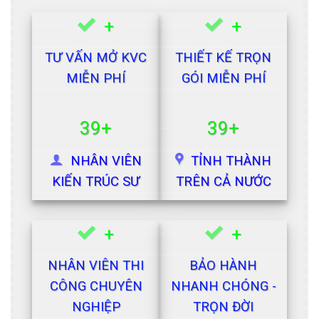
+
+
TƯ VẤN MỞ KVC
THIẾT KẾ TRỌN
MIỄN PHÍ
GÓI MIỄN PHÍ
39+
39+
NHÂN VIÊN
TỈNH THÀNH
KIẾN TRÚC SƯ
TRÊN CẢ NƯỚC
+
+
NHÂN VIÊN THI
BẢO HÀNH
CÔNG CHUYÊN
NHANH CHÓNG -
NGHIỆP
TRỌN ĐỜI