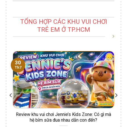
TỔNG HỢP CÁC KHU VUI CHƠI
TRẺ EM Ở TP.HCM
30
Th7
Review khu vui chơi Jennie’s Kids Zone: Có gì mà
hệ bỉm sữa đua nhau dẫn con đến?