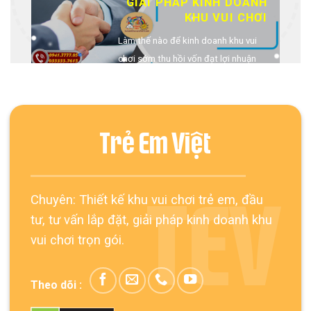
GIẢI PHÁP KINH DOANH
KHU VUI CHƠI
Làm thế nào để kinh doanh khu vui
chơi sớm thu hồi vốn đạt lợi nhuận
cao? …
Xem Thêm
Trẻ Em Việt
Chuyên: Thiết kế khu vui chơi trẻ em, đầu
TEV
tư, tư vấn lắp đặt, giải pháp kinh doanh khu
vui chơi trọn gói.
Theo dõi :