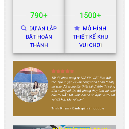
790+
1500+
DỰ ÁN LẮP
MÔ HÌNH
ĐẶT HOÀN
THIẾT KẾ KHU
THÀNH
VUI CHƠI
Tôi đã chọn công ty TRẺ EM VIỆT làm đối
tác. Quá tuyệt vời khi công trình hoàn thành,
sự trao đổi trong lúc thiết kế đi đến thi công
đều suông sẻ. Do đó, phong thủy khu vui chơi
của tôi RẤT tốt, kinh doanh ổn định và tôi rất
vui đã hợp tác với bạn!
Trinh Phạm
/
Đánh giá trên google