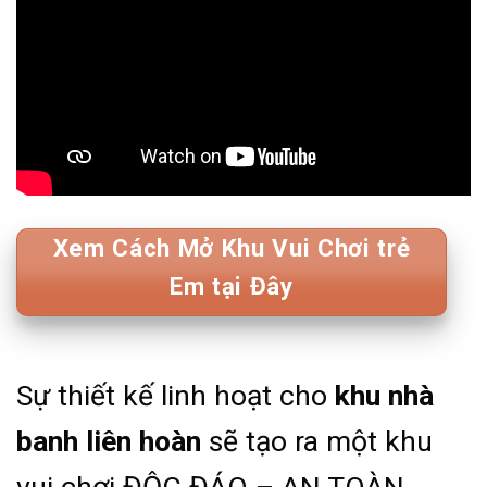
Xem Cách Mở Khu Vui Chơi trẻ
Em tại Đây
Sự thiết kế linh hoạt cho
khu nhà
banh liên hoàn
sẽ tạo ra một khu
vui chơi ĐỘC ĐÁO – AN TOÀN.