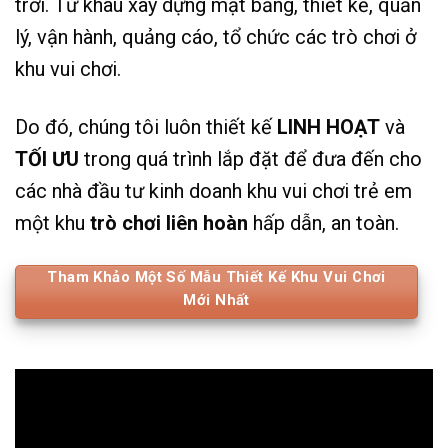
trời. Từ khâu xây dựng mặt bằng, thiết kế, quản
lý, vận hành, quảng cáo, tổ chức các trò chơi ở
khu vui chơi.
Do đó, chúng tôi luôn thiết kế
LINH HOẠT
và
TỐI ƯU
trong quá trình lắp đặt để đưa đến cho
các nhà đầu tư kinh doanh khu vui chơi trẻ em
một khu
trò chơi liên hoàn
hấp dẫn, an toàn.
Tham Khảo Một Số Mẫu Thiết Kế Khu Vui Chơi
Mới Nhất