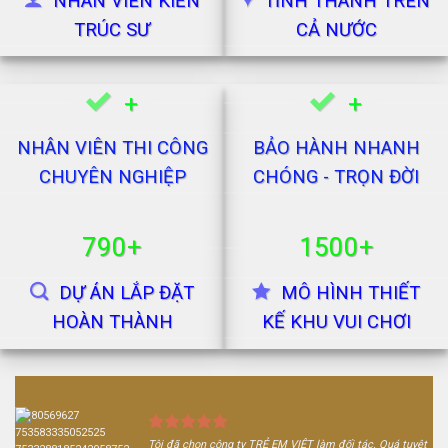
NHÂN VIÊN KIẾN
TỈNH THÀNH TRÊN
TRÚC SƯ
CẢ NƯỚC
+
+
NHÂN VIÊN THI CÔNG
BẢO HÀNH NHANH
CHUYÊN NGHIỆP
CHÓNG - TRỌN ĐỜI
790+
1500+
DỰ ÁN LẮP ĐẶT
MÔ HÌNH THIẾT
HOÀN THÀNH
KẾ KHU VUI CHƠI
Tôi đã chọn công ty TRẺ EM VIỆT làm đối tác. Quá tuyệt