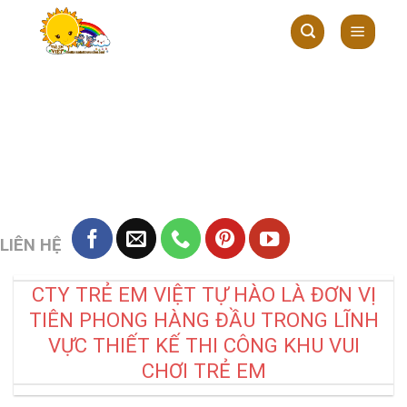
Skip
to
content
LIÊN HỆ
CTY TRẺ EM VIỆT TỰ HÀO LÀ ĐƠN VỊ
TIÊN PHONG HÀNG ĐẦU TRONG LĨNH
VỰC THIẾT KẾ THI CÔNG KHU VUI
CHƠI TRẺ EM