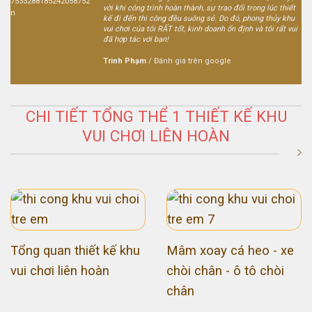
vời khi công trình hoàn thành, sự trao đổi trong lúc thiết
kế đi đến thi công đều suông sẻ. Do đó, phong thủy khu
vui chơi của tôi RẤT tốt, kinh doanh ổn định và tôi rất vui
đã hợp tác với bạn!
Trinh Phạm
/
Đánh giá trên google
CHI TIẾT TỔNG THỂ 1 THIẾT KẾ KHU
VUI CHƠI LIÊN HOÀN
Tổng quan thiết kế khu
Mâm xoay cá heo - xe
vui chơi liên hoàn
chòi chân - ô tô chòi
chân