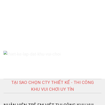
TẠI SAO CHỌN CTY THIẾT KẾ - THI CÔNG
KHU VUI CHƠI UY TÍN