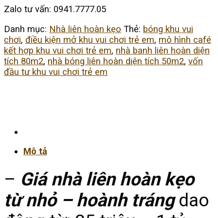
Zalo tư vấn: 0941.7777.05
Danh mục:
Nhà liên hoàn kẹo
Thẻ:
bóng khu vui
chơi
,
điều kiện mở khu vui chơi trẻ em
,
mô hình café
kết hợp khu vui chơi trẻ em
,
nhà banh liên hoàn diện
tích 80m2
,
nhà bóng liên hoàn diện tích 50m2
,
vốn
đầu tư khu vui chơi trẻ em
Mô tả
–
Giá nhà liên hoàn kẹo
từ nhỏ – hoành tráng
dao