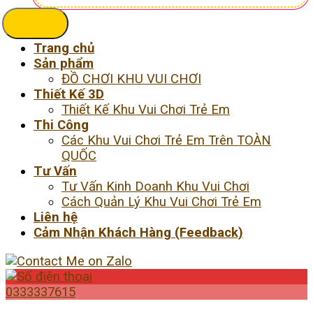
kiếm:
Trang chủ
Sản phẩm
ĐỒ CHƠI KHU VUI CHƠI
Thiết Kế 3D
Thiết Kế Khu Vui Chơi Trẻ Em
Thi Công
Các Khu Vui Chơi Trẻ Em Trên TOÀN
QUỐC
Tư Vấn
Tư Vấn Kinh Doanh Khu Vui Chơi
Cách Quản Lý Khu Vui Chơi Trẻ Em
Liên hệ
Cảm Nhận Khách Hàng (Feedback)
0333337615