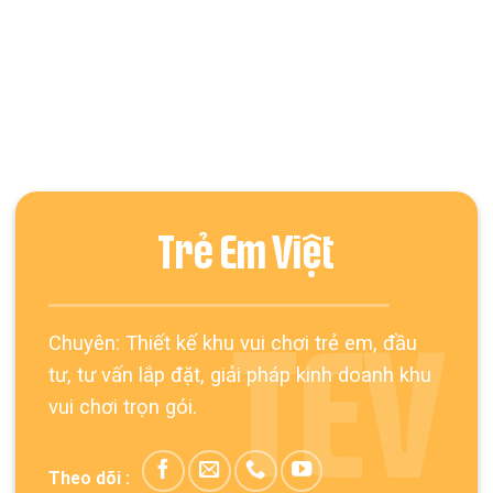
Trẻ Em Việt
Chuyên: Thiết kế khu vui chơi trẻ em, đầu
TEV
tư, tư vấn lắp đặt, giải pháp kinh doanh khu
vui chơi trọn gói.
Theo dõi :