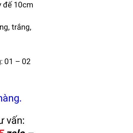
y đế 10cm
ng, trắng,
g
: 01 – 02
hàng.
ư vấn: