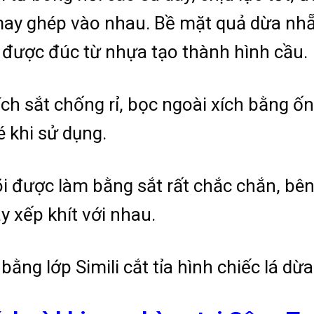
 may ghép vào nhau. Bề mặt quả dừa nhẵ
a được đúc từ nhựa tạo thành hình cầu.
ích sắt chống rỉ, bọc ngoài xích bằng ố
é khi sử dụng.
õi được làm bằng sắt rất chắc chắn, bê
y xếp khít với nhau.
 bằng lớp Simili cắt tỉa hình chiếc lá d