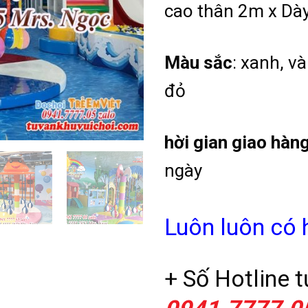
cao thân 2m x Dà
Màu sắc
: xanh, và
đỏ
hời gian giao hàn
ngày
Luôn luôn có 
+ Số Hotline t