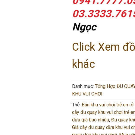
0941.7777.0
03.3333.761
Ngọc
Click Xem đồ
khác
Danh mục:
Tổng Hợp ĐU QUAY
KHU VUI CHƠI
Thẻ:
Bán khu vui chơi trẻ em ở
cây đu quay khu vui chơi trẻ 
dừa giá bao nhiêu
,
Đu quay khu
Giá cây đu quay dừa khu vui c
quay dừa khu vui chơi
,
Mua câ