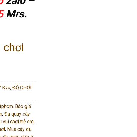
5
zalo –
5
Mrs.
 chơi
 Kvc
,
ĐỒ CHƠI
 tphcm
,
Báo giá
em
,
Đu quay cây
 vui chơi trẻ em
,
hơi
,
Mua cây đu
y đu quay dừa ở