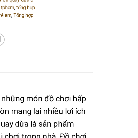
ở tphcm
,
tổng hợp
trẻ em
,
Tổng hợp
ến những món đồ chơi hấp
òn mang lại nhiều lợi ích
 quay dừa là sản phẩm
i chơi trong nhà. Đồ chơi