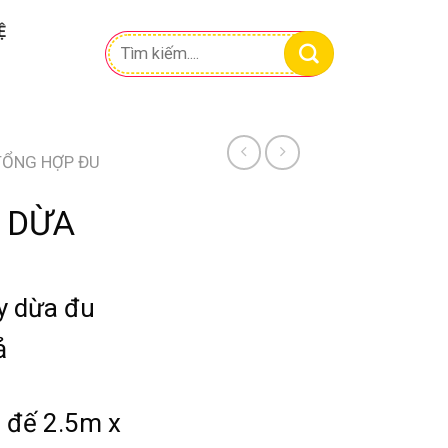
Ệ
Tìm
kiếm:
TỔNG HỢP ĐU
 DỪA
ây dừa đu
ả
 đế 2.5m x