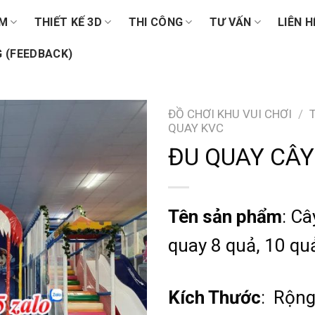
ẨM
THIẾT KẾ 3D
THI CÔNG
TƯ VẤN
LIÊN H
 (FEEDBACK)
ĐỒ CHƠI KHU VUI CHƠI
/
QUAY KVC
ĐU QUAY CÂY
Tên sản phẩm
: C
quay 8 quả, 10 qu
Kích Thước
: Rộng