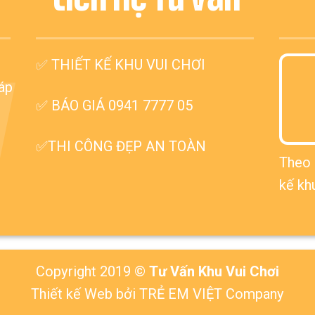
✅
THIẾT KẾ KHU VUI CHƠI
V
háp
✅ BÁO GIÁ 0941 7777 05
✅THI CÔNG ĐẸP AN TOÀN
Theo 
kế kh
Copyright 2019 ©
Tư Vấn Khu Vui Chơi
Thiết kế Web
bởi TRẺ EM VIỆT Company