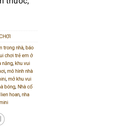
ch thước,
 CHƠI
em trong nhà
,
báo
ui chơi trẻ em ở
a năng
,
khu vui
hơi
,
mô hình nhà
ini
,
mở khu vui
hà bóng
,
Nhà cổ
 lien hoan
,
nha
mini