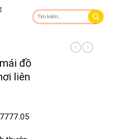
Ệ
Tìm
kiếm:
 mái đồ
ơi liên
.7777.05