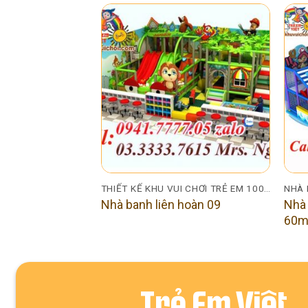
ĐẠI DƯƠNG NHỎ
THIẾT KẾ KHU VUI CHƠI TRẺ EM 100M2
NHÀ 
đại dương MiNi
Nhà 
Nhà banh liên hoàn 09
60m
Trẻ Em Việt