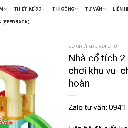
ẨM
THIẾT KẾ 3D
THI CÔNG
TƯ VẤN
LIÊN H
 (FEEDBACK)
ĐỒ CHƠI KHU VUI CHƠI
Nhà cổ tích 2
chơi khu vui ch
hoàn
Zalo tư vấn: 0941