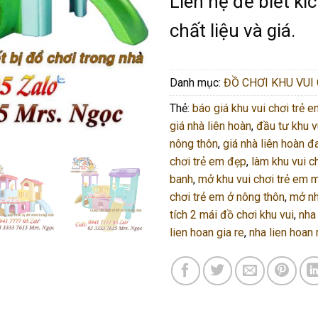
Liên hệ để biết kí
chất liệu và giá.
Danh mục:
ĐỒ CHƠI KHU VUI
Thẻ:
báo giá khu vui chơi trẻ 
giá nhà liên hoàn
,
đầu tư khu v
nông thôn
,
giá nhà liên hoàn đ
chơi trẻ em đẹp
,
làm khu vui c
banh
,
mở khu vui chơi trẻ em m
chơi trẻ em ở nông thôn
,
mở n
tích 2 mái đồ chơi khu vui
,
nha
lien hoan gia re
,
nha lien hoan 