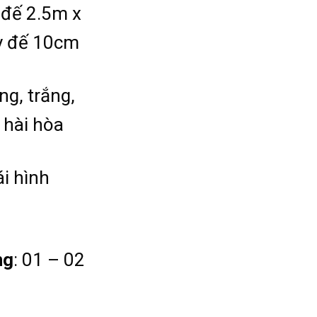
 đế 2.5m x
y đế 10cm
ng, trắng,
 hài hòa
ái hình
ng
: 01 – 02