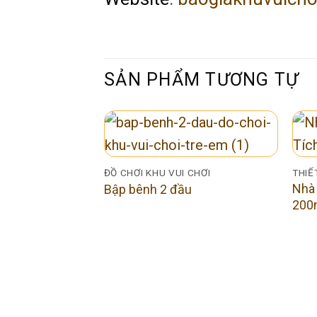
SẢN PHẨM TƯƠNG TỰ
ĐỒ CHƠI KHU VUI CHƠI
Nhà 
Bập bênh 2 đầu
200
THIẾT KẾ KHU VUI CHƠI TRẺ EM 100M2
ui Chơi Nhà