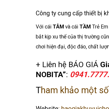
Công ty cung cấp thiết bị k
Với cái
TÂM
và cái
TẦM
Trẻ Em 
bắt kịp xu thế của thị trường cũ
chơi hiện đại, độc đáo, chất lượ
+ Liên hệ BÁO GIÁ
Gi
NOBITA”
:
0941.7777
T
ham khảo một số 
Website
: baogiakhuvuich