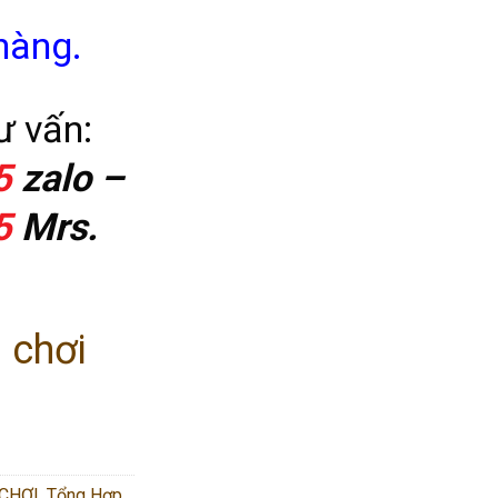
hàng.
ư vấn:
5
zalo –
5
Mrs.
 chơi
 CHƠI
,
Tổng Hợp