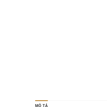
MÔ TẢ