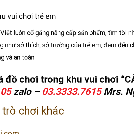
hu vui chơi trẻ em
Việt luôn cố gắng nâng cấp sản phẩm, tìm tòi n
ng như sở thích, sở trường của trẻ em, đem đến 
ng và an toàn.
á đồ chơi trong khu vui chơi 
.05
zalo –
03.3333.7615
Mrs. N
trò chơi khác
oi.com