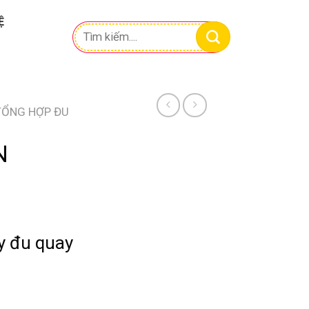
Ệ
Tìm
kiếm:
TỔNG HỢP ĐU
N
ây đu quay