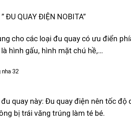
i ” ĐU QUAY ĐIỆN NOBITA”
ung cho các loại đu quay có ưu điển ph
 là hình gấu, hình mặt chú hề,…
 đu quay này: Đu quay điện nên tốc độ
ông bị trái văng trúng làm té bé.