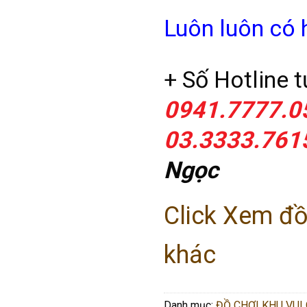
Luôn luôn có 
+ Số Hotline t
0941.7777.0
03.3333.761
Ngọc
Click Xem đồ
khác
Danh mục:
ĐỒ CHƠI KHU VUI