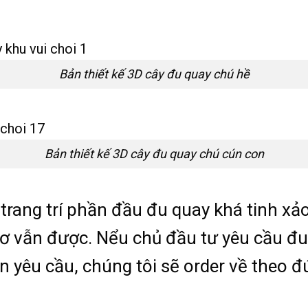
Bản thiết kế 3D cây đu quay chú hề
Bản thiết kế 3D cây đu quay chú cún con
trang trí phần đầu đu quay khá tinh xảo
cơ vẫn được. Nểu chủ đầu tư yêu cầu đ
ần yêu cầu, chúng tôi sẽ order về theo