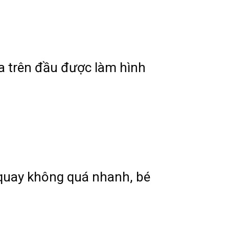
ía trên đầu được làm hình
 quay không quá nhanh, bé