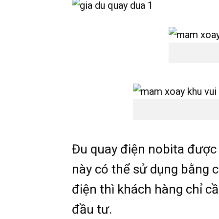
Đu quay điện nobita được 
này có thể sử dụng bằng 
điện thì khách hàng chỉ c
đầu tư.