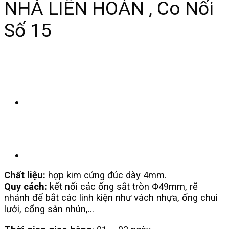
NHÀ LIÊN HOÀN , Co Nối
Số 15
Chất liệu:
hợp kim cứng đúc dày 4mm.
Quy cách:
kết nối các ống sắt tròn Φ49mm, rẽ
nhánh để bắt các linh kiện như vách nhựa, ống chui
lưới, cổng sàn nhún,…