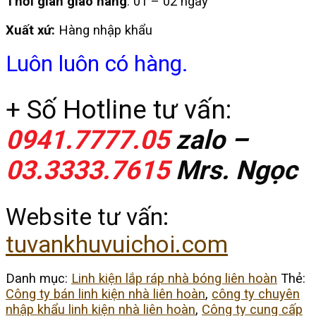
Thời gian giao hàng
: 01 – 02 ngày
Xuất xứ:
Hàng nhập khẩu
Luôn luôn có hàng.
+ Số Hotline tư vấn:
0941.7777.05
zalo –
03.3333.7615
Mrs. Ngọc
Website tư vấn:
tuvankhuvuichoi.com
Danh mục:
Linh kiện lắp ráp nhà bóng liên hoàn
Thẻ:
Công ty bán linh kiện nhà liên hoàn
,
công ty chuyên
nhập khẩu linh kiện nhà liên hoàn
,
Công ty cung cấp