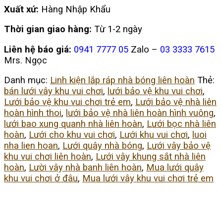
Xuất xứ:
Hàng Nhập Khẩu
Thời gian giao hàng:
Từ 1-2 ngày
Liên hệ báo giá:
0941 7777 05
Zalo –
03 3333 7615
Mrs. Ngọc
Danh mục:
Linh kiện lắp ráp nhà bóng liên hoàn
Thẻ:
bán lưới vây khu vui chơi
,
lưới bảo vệ khu vui chơi
,
Lưới bảo vệ khu vui chơi trẻ em
,
Lưới bảo vệ nhà liên
hoàn hình thoi
,
lưới bảo vệ nhà liên hoàn hình vuông
,
lưới bao xung quanh nhà liên hoàn
,
Lưới bọc nhà liên
hoàn
,
Lưới cho khu vui chơi
,
Lưới khu vui chơi
,
luoi
nha lien hoan
,
Lưới quây nhà bóng
,
Lưới vây bảo vệ
khu vui chơi liên hoàn
,
Lưới vây khung sắt nhà liên
hoàn
,
Lười vây nhà banh liên hoàn
,
Mua lưới quây
khu vui chơi ở đâu
,
Mua lưới vây khu vui chơi trẻ em