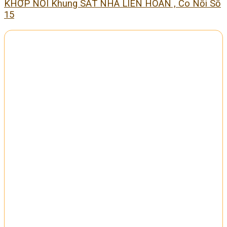
KHỚP NỐI Khung SẮT NHÀ LIÊN HOÀN , Co Nối Số
15