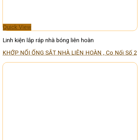
Quick View
Linh kiện lắp ráp nhà bóng liên hoàn
KHỚP NỐI ỐNG SẮT NHÀ LIÊN HOÀN , Co Nối Số 2