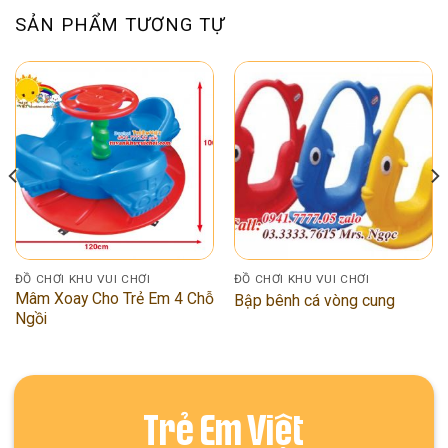
SẢN PHẨM TƯƠNG TỰ
ĐỒ CHƠI KHU VUI CHƠI
ĐỒ CHƠI KHU VUI CHƠI
Mâm Xoay Cho Trẻ Em 4 Chỗ
Bập bênh cá vòng cung
Ngồi
Trẻ Em Việt