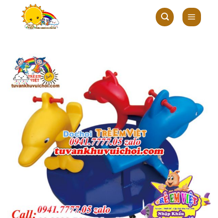
Skip
to
content