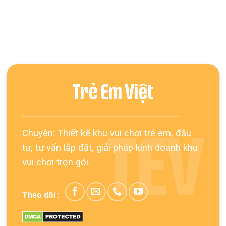
Trẻ Em Việt
Chuyên: Thiết kế khu vui chơi trẻ em, đầu
TEV
tư, tư vấn lắp đặt, giải pháp kinh doanh khu
vui chơi trọn gói.
Theo dõi :