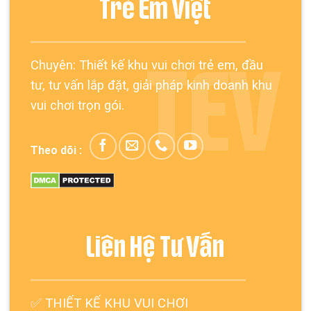
Trẻ Em Việt
Chuyên: Thiết kế khu vui chơi trẻ em, đầu
TEV
tư, tư vấn lắp đặt, giải pháp kinh doanh khu
vui chơi trọn gói.
Theo dõi :
Liên Hệ Tư Vấn
✅
THIẾT KẾ KHU VUI CHƠI