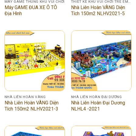
MÁY GAME THÙNG KHU VUI CHƠI
THIẾT KẾ KHU VUI CHƠI TRẺ EM 100M2
Máy GAME ĐUA XE Ô TÔ
Nhà Liên Hoàn VÀNG Diện
Địa Hình
Tích 150m2 NLHV2021-5
NHÀ LIÊN HOÀN VÀNG
NHÀ LIÊN HOÀN ĐẠI DƯƠNG
Nhà Liên Hoàn VÀNG Diện
Nhà Liên Hoàn Đại Dương
Tích 150m2 NLHV2021-3
NLHL4 -2021