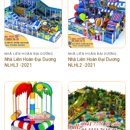
NHÀ LIÊN HOÀN ĐẠI DƯƠNG
NHÀ LIÊN HOÀN ĐẠI DƯƠNG
Nhà Liên Hoàn Đại Dương
Nhà Liên Hoàn Đại Dương
NLHL3 -2021
NLHL2 -2021