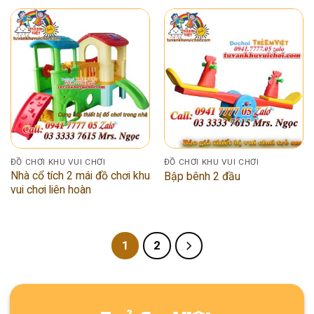
ĐỒ CHƠI KHU VUI CHƠI
ĐỒ CHƠI KHU VUI CHƠI
Nhà cổ tích 2 mái đồ chơi khu
Bập bênh 2 đầu
vui chơi liên hoàn
1
2