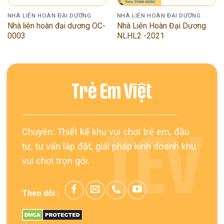
NHÀ LIÊN HOÀN ĐẠI DƯƠNG
NHÀ LIÊN HOÀN ĐẠI DƯƠNG
Nhà liên hoàn đại dương OC-
Nhà Liên Hoàn Đại Dương
0003
NLHL2 -2021
Trẻ Em Việt
Chuyên: Thiết kế khu vui chơi trẻ em, đầu
TEV
tư, tư vấn lắp đặt, giải pháp kinh doanh khu
vui chơi trọn gói.
Theo dõi :