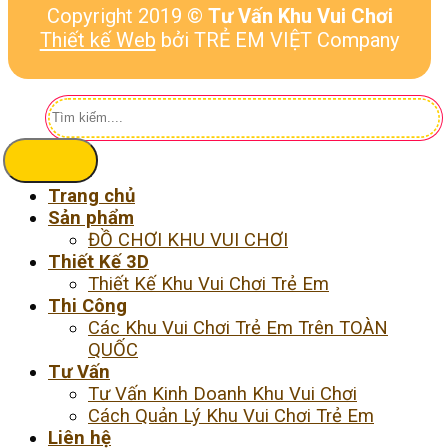
Copyright 2019 ©
Tư Vấn Khu Vui Chơi
Thiết kế Web
bởi TRẺ EM VIỆT Company
Tìm
kiếm:
Trang chủ
Sản phẩm
ĐỒ CHƠI KHU VUI CHƠI
Thiết Kế 3D
Thiết Kế Khu Vui Chơi Trẻ Em
Thi Công
Các Khu Vui Chơi Trẻ Em Trên TOÀN
QUỐC
Tư Vấn
Tư Vấn Kinh Doanh Khu Vui Chơi
Cách Quản Lý Khu Vui Chơi Trẻ Em
Liên hệ