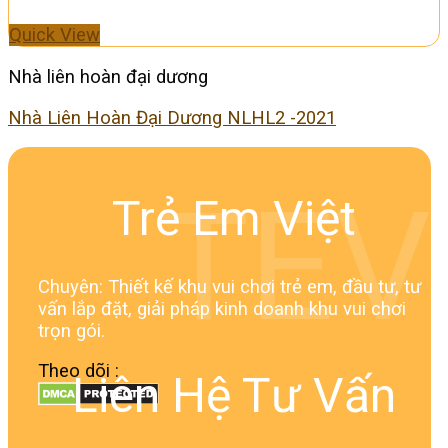
Quick View
Nhà liên hoàn đại dương
Nhà Liên Hoàn Đại Dương NLHL2 -2021
TEV
Trẻ Em Việt
Chuyên: Thiết kế khu vui chơi trẻ em, đầu tư, tư
vấn lắp đặt, giải pháp kinh doanh khu vui chơi
trọn gói.
Theo dõi :
Liên Hệ Tư Vấn