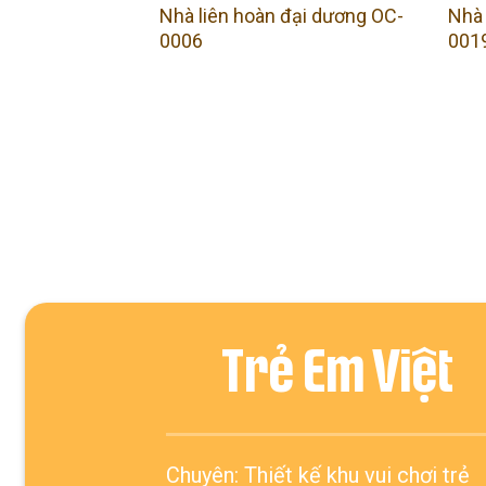
Nhà liên hoàn đại dương OC-
Nhà 
0006
001
ẠI DƯƠNG
 Đại Dương
Trẻ Em Việt
Chuyên: Thiết kế khu vui chơi trẻ