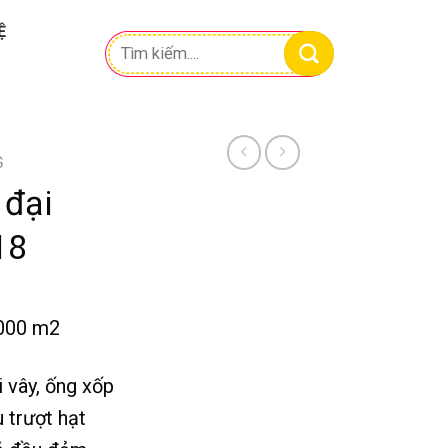
Ệ
Tìm
kiếm:
G
 đại
18
.000 m2
i vây, ống xốp
u trượt hạt