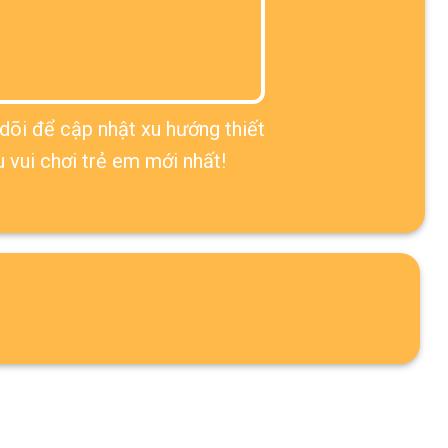
dõi để cập nhật xu hướng thiết
u vui chơi trẻ em mới nhất!