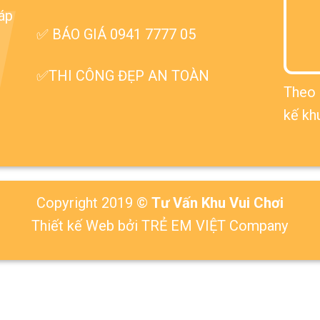
V
háp
✅ BÁO GIÁ 0941 7777 05
✅THI CÔNG ĐẸP AN TOÀN
Theo 
kế kh
Copyright 2019 ©
Tư Vấn Khu Vui Chơi
Thiết kế Web
bởi TRẺ EM VIỆT Company