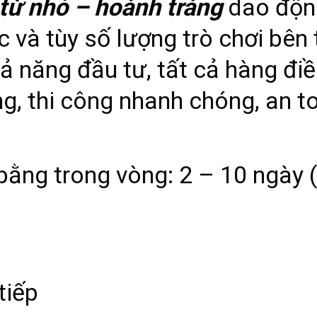
 từ nhỏ – hoành tráng
dao động
ớc và tùy số lượng trò chơi bên
ả năng đầu tư, tất cả hàng đi
, thi công nhanh chóng, an toà
bằng trong vòng: 2 – 10 ngày (
tiếp