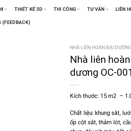
ẨM
THIẾT KẾ 3D
THI CÔNG
TƯ VẤN
LIÊN H
 (FEEDBACK)
NHÀ LIÊN HOÀN ĐẠI DƯƠN
Nhà liên hoàn
dương OC-00
Kích thước: 15 m2 – 1
Chất liệu: khung sắt, lướ
ốp cột sắt, thảm lót, cầ