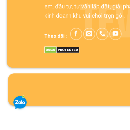
TE
em, đầu tư, tư vấn lắp đặt, giải p
kinh doanh khu vui chơi trọn gói.
Theo dõi :