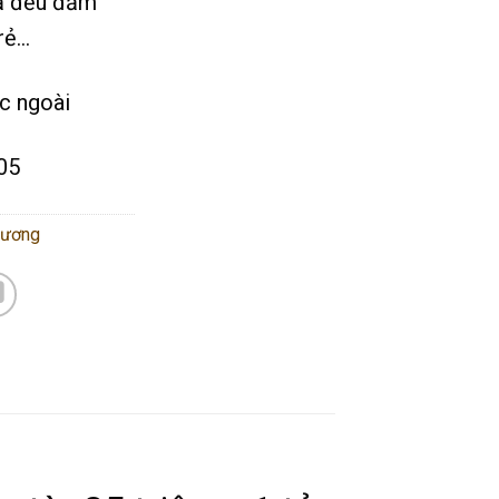
cả đều đảm
rẻ…
c ngoài
05
dương