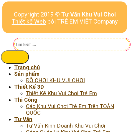
Copyright 2019 ©
Tư Vấn Khu Vui Chơi
Thiết kế Web
bởi TRẺ EM VIỆT Company
Tìm
kiếm:
Trang chủ
Sản phẩm
ĐỒ CHƠI KHU VUI CHƠI
Thiết Kế 3D
Thiết Kế Khu Vui Chơi Trẻ Em
Thi Công
Các Khu Vui Chơi Trẻ Em Trên TOÀN
QUỐC
Tư Vấn
Tư Vấn Kinh Doanh Khu Vui Chơi