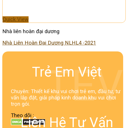
Quick View
Nhà liên hoàn đại dương
Nhà Liên Hoàn Đại Dương NLHL4 -2021
TEV
Trẻ Em Việt
Chuyên: Thiết kế khu vui chơi trẻ em, đầu tư, tư
vấn lắp đặt, giải pháp kinh doanh khu vui chơi
trọn gói.
Theo dõi :
Liên Hệ Tư Vấn