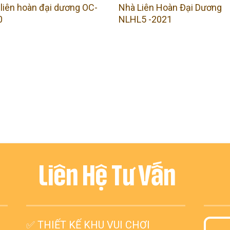
liên hoàn đại dương OC-
Nhà Liên Hoàn Đại Dương
0
NLHL5 -2021
Liên Hệ Tư Vấn
✅
THIẾT KẾ KHU VUI CHƠI