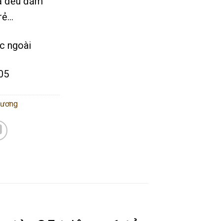
cả đều đảm
rẻ…
c ngoài
05
dương