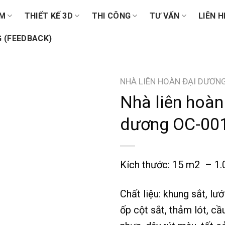
ẨM
THIẾT KẾ 3D
THI CÔNG
TƯ VẤN
LIÊN H
 (FEEDBACK)
NHÀ LIÊN HOÀN ĐẠI DƯƠN
Nhà liên hoàn
dương OC-00
Kích thước: 15 m2 – 1
Chất liệu: khung sắt, lướ
ốp cột sắt, thảm lót, cầ