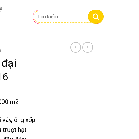
Ệ
Tìm
kiếm:
G
 đại
16
.000 m2
i vây, ống xốp
u trượt hạt