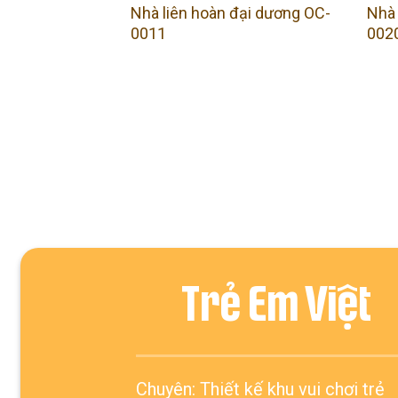
Nhà liên hoàn đại dương OC-
Nhà 
0011
002
ẠI DƯƠNG
đại dương OC-
Trẻ Em Việt
Chuyên: Thiết kế khu vui chơi trẻ