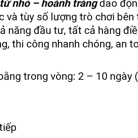
 từ nhỏ – hoành tráng
dao động
ớc và tùy số lượng trò chơi bên
ả năng đầu tư, tất cả hàng đi
, thi công nhanh chóng, an toà
bằng trong vòng: 2 – 10 ngày (
tiếp