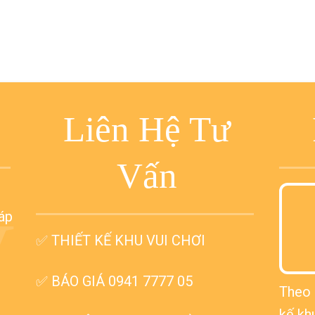
Liên Hệ Tư
Vấn
V
háp
✅
THIẾT KẾ KHU VUI CHƠI
✅ BÁO GIÁ 0941 7777 05
Theo 
kế kh