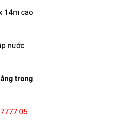
x 14m cao
ập nước
bằng trong
 7777 05