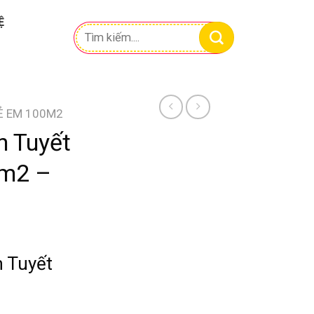
Ệ
Tìm
kiếm:
RẺ EM 100M2
n Tuyết
0m2 –
n Tuyết