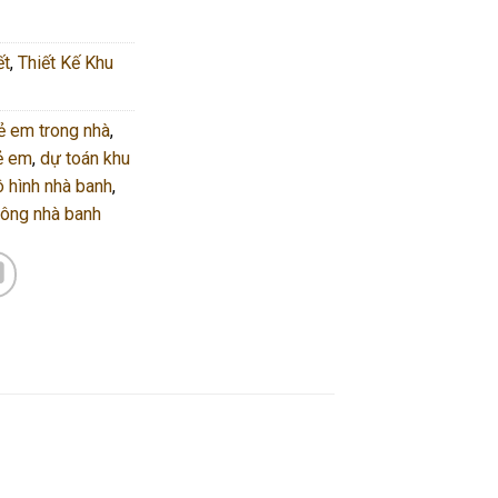
ết
,
Thiết Kế Khu
rẻ em trong nhà
,
rẻ em
,
dự toán khu
 hình nhà banh
,
công nhà banh