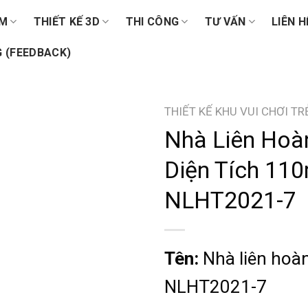
ẨM
THIẾT KẾ 3D
THI CÔNG
TƯ VẤN
LIÊN H
 (FEEDBACK)
THIẾT KẾ KHU VUI CHƠI T
Nhà Liên Hoà
Diện Tích 11
NLHT2021-7
Tên:
Nhà liên hoà
NLHT2021-7