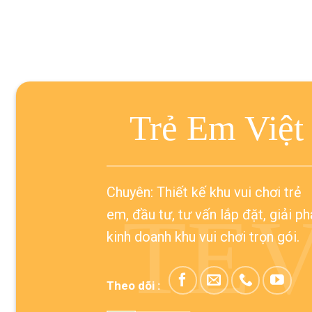
Trẻ Em Việt
Chuyên: Thiết kế khu vui chơi trẻ
TE
em, đầu tư, tư vấn lắp đặt, giải p
kinh doanh khu vui chơi trọn gói.
Theo dõi :