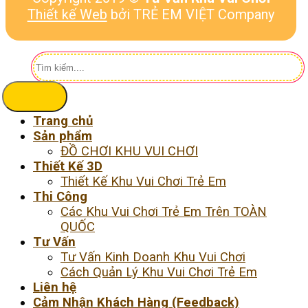
Thiết kế Web
bởi TRẺ EM VIỆT Company
Tìm
kiếm:
Trang chủ
Sản phẩm
ĐỒ CHƠI KHU VUI CHƠI
Thiết Kế 3D
Thiết Kế Khu Vui Chơi Trẻ Em
Thi Công
Các Khu Vui Chơi Trẻ Em Trên TOÀN
QUỐC
Tư Vấn
Tư Vấn Kinh Doanh Khu Vui Chơi
Cách Quản Lý Khu Vui Chơi Trẻ Em
Liên hệ
Cảm Nhận Khách Hàng (Feedback)