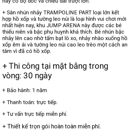
này có độ dốc và chiều dài trượt lớn.
+ Sàn nhún nhảy TRAMPOLINE PART loại lớn kết
hợp hồ xốp và tường leo núi là loại hình vui chơi mới
nhất hiện nay, khu JUMP ARENA này được các bé
thiếu niên và bậc phụ huynh khá thích. Bé nhún bậc
nhảy lên cao nhờ tấm bạt lò xo, nhảy nhào xuống hồ
xốp êm ái và tường leo núi cao leo trèo một cách an
tâm vì đã có hồ xốp.
+ Thi công tại mặt bằng trong
vòng: 30 ngày
+ Bảo hành: 1 năm
+ Thanh toán: trực tiếp.
+ Tư vấn trực tiếp miễn phí.
+ Thiết kế trọn gói hoàn toàn miễn phí.