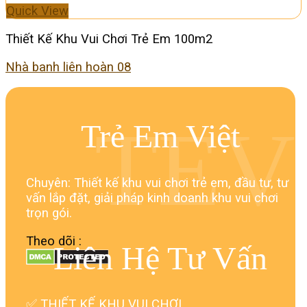
Quick View
Thiết Kế Khu Vui Chơi Trẻ Em 100m2
Nhà banh liên hoàn 08
TEV
Trẻ Em Việt
Chuyên: Thiết kế khu vui chơi trẻ em, đầu tư, tư
vấn lắp đặt, giải pháp kinh doanh khu vui chơi
trọn gói.
Theo dõi :
Liên Hệ Tư Vấn
✅
THIẾT KẾ KHU VUI CHƠI