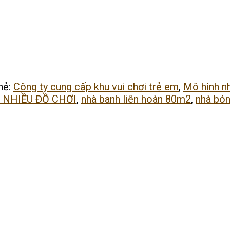
hẻ:
Công ty cung cấp khu vui chơi trẻ em
,
Mô hình n
ỰC NHIỀU ĐỒ CHƠI
,
nhà banh liên hoàn 80m2
,
nhà bón