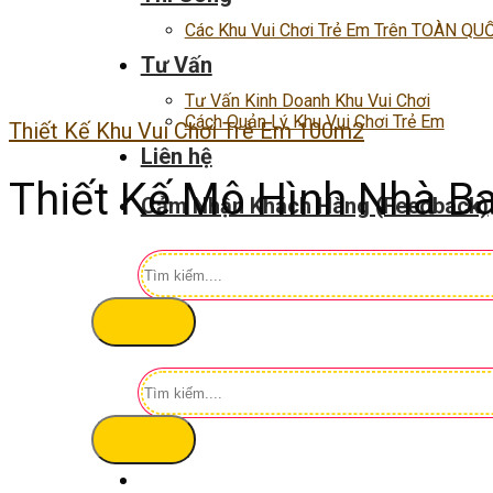
Các Khu Vui Chơi Trẻ Em Trên TOÀN QU
Tư Vấn
Tư Vấn Kinh Doanh Khu Vui Chơi
Cách Quản Lý Khu Vui Chơi Trẻ Em
Thiết Kế Khu Vui Chơi Trẻ Em 100m2
Liên hệ
Thiết Kế Mô Hình Nhà B
Cảm Nhận Khách Hàng (Feedback)
Tìm
kiếm:
Tìm
kiếm: