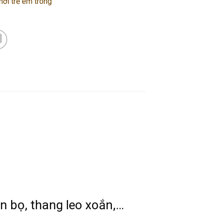
chơi trẻ em trong
n bọ, thang leo xoắn,…