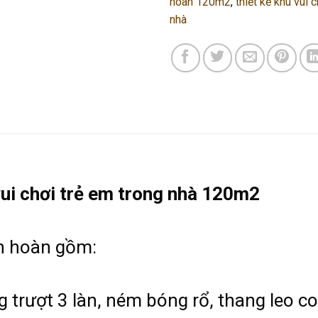
hoàn 120m2
,
thiết kế khu vui 
nhà
vui chơi trẻ em trong nhà 120m2
ên hoàn gồm:
 trượt 3 làn, ném bóng rổ, thang leo co