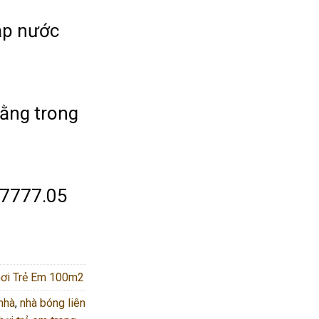
ập nước
bằng trong
.7777.05
hơi Trẻ Em 100m2
nhà
,
nhà bóng liên