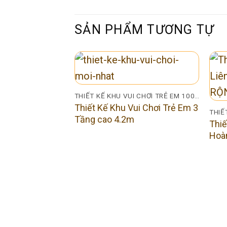
SẢN PHẨM TƯƠNG TỰ
THIẾT KẾ KHU VUI CHƠI TRẺ EM 100M2
Thiết Kế Khu Vui Chơi Trẻ Em 3
Tầng cao 4.2m
Thiế
Hoà
THIẾT KẾ KHU VUI CHƠI TRẺ EM 100M2
ui Chơi Trẻ Em 4
m