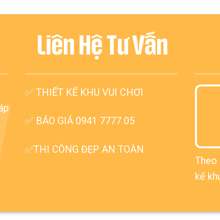
Liên Hệ Tư Vấn
✅
THIẾT KẾ KHU VUI CHƠI
V
háp
✅ BÁO GIÁ 0941 7777 05
✅THI CÔNG ĐẸP AN TOÀN
Theo 
kế kh