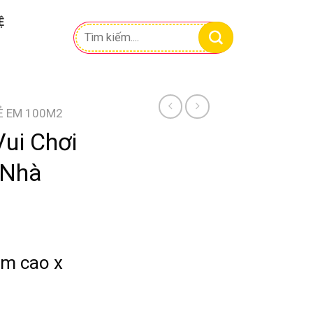
Ệ
Tìm
kiếm:
RẺ EM 100M2
Vui Chơi
 Nhà
1m cao x