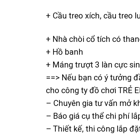
+ Cầu treo xích, cầu treo lư
+ Nhà chòi cổ tích có thang
+ Hồ banh
+ Máng trượt 3 làn cực si
==> Nếu bạn có ý tưởng đầ
cho công ty đồ chơi TRẺ E
– Chuyên gia tư vấn mở kh
– Báo giá cụ thể chi phí l
– Thiết kế, thi công lắp đ