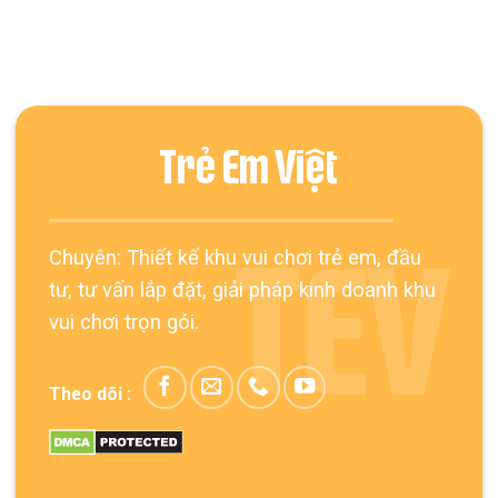
Trẻ Em Việt
Chuyên: Thiết kế khu vui chơi trẻ em, đầu
TEV
tư, tư vấn lắp đặt, giải pháp kinh doanh khu
vui chơi trọn gói.
Theo dõi :