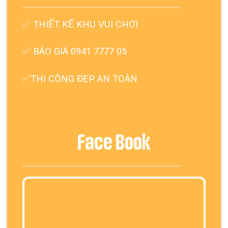
✅
THIẾT KẾ KHU VUI CHƠI
✅ BÁO GIÁ 0941 7777 05
✅THI CÔNG ĐẸP AN TOÀN
Face Book