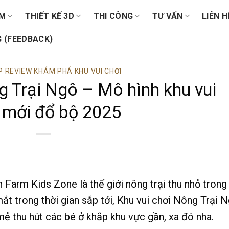
ẨM
THIẾT KẾ 3D
THI CÔNG
TƯ VẤN
LIÊN H
 (FEEDBACK)
 REVIEW KHÁM PHÁ KHU VUI CHƠI
g Trại Ngô – Mô hình khu vui
 mới đổ bộ 2025
 Farm Kids Zone là thế giới nông trại thu nhỏ trong
t trong thời gian sắp tới, Khu vui chơi Nông Trại 
mẻ thu hút các bé ở khắp khu vực gần, xa đó nha.