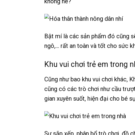
không nè?
Bật mí là các sản phẩm đó cũng sẽ
ngô,… rất an toàn và tốt cho sức k
Khu vui chơi trẻ em trong 
Cũng như bao khu vui chơi khác, 
cũng có các trò chơi như cầu trượ
gian xuyên suốt, hiện đại cho bé s
Sự sắp xếp, phân bổ trò chơi, đồ ch