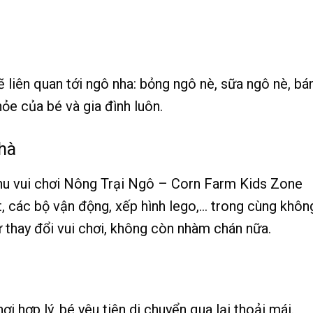
 liên quan tới ngô nha: bỏng ngô nè, sữa ngô nè, bá
hỏe của bé và gia đình luôn.
nhà
Khu vui chơi Nông Trại Ngô – Corn Farm Kids Zone
t, các bộ vận động, xếp hình lego,… trong cùng khôn
ự thay đổi vui chơi, không còn nhàm chán nữa.
ơi hợp lý, bé yêu tiện di chuyển qua lại thoải mái.