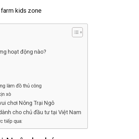
ững hoạt động nào?
ộng làm đồ thủ công
xịn xò
vui chơi Nông Trại Ngô
 dành cho chủ đầu tư tại Việt Nam
c tiếp qua: