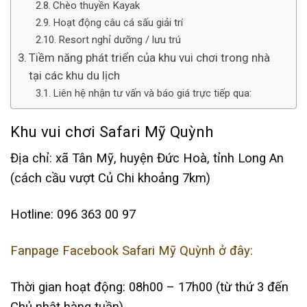
Chèo thuyền Kayak
Hoạt động câu cá sấu giải trí
Resort nghỉ dưỡng / lưu trú
Tiềm năng phát triển của khu vui chơi trong nhà
tại các khu du lịch
Liên hệ nhận tư vấn và báo giá trực tiếp qua:
Khu vui chơi Safari Mỹ Quỳnh
Địa chỉ: xã Tân Mỹ, huyện Đức Hoà, tỉnh Long An
(cách cầu vượt Củ Chi khoảng 7km)
Hotline: 096 363 00 97
Fanpage Facebook Safari Mỹ Quỳnh ở đây:
Thời gian hoạt động: 08h00 – 17h00 (từ thứ 3 đến