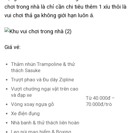
chơi trong nhà là chỉ cần chi tiêu thêm 1 xíu thôi là
vui chơi thả ga không giới hạn luôn á.
Giá vé:
Thảm nhún Trampoline & thử
thách Sasuke
Trượt phao và Đu dây Zipline
Vượt chướng ngại vật trên cao
và đạp xe
Từ 40.000đ –
70.000đ/trò
Vòng xoay ngựa gỗ
Xe điện đụng
Nhà banh & thử thách liên hoàn
Leo núi mạo hiểm & Boxing