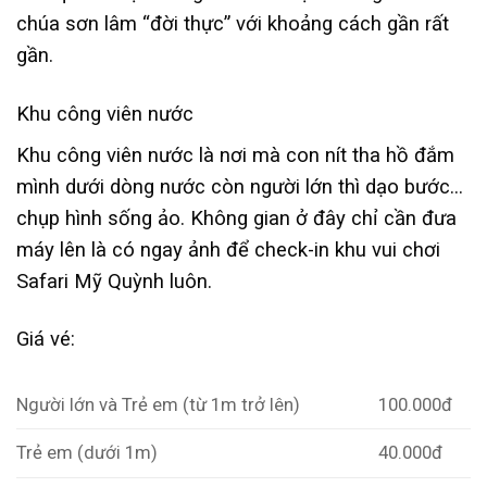
chúa sơn lâm “đời thực” với khoảng cách gần rất
gần.
Khu công viên nước
Khu công viên nước là nơi mà con nít tha hồ đắm
mình dưới dòng nước còn người lớn thì dạo bước…
chụp hình sống ảo. Không gian ở đây chỉ cần đưa
máy lên là có ngay ảnh để check-in khu vui chơi
Safari Mỹ Quỳnh luôn.
Giá vé:
Người lớn và Trẻ em (từ 1m trở lên)
100.000đ
Trẻ em (dưới 1m)
40.000đ