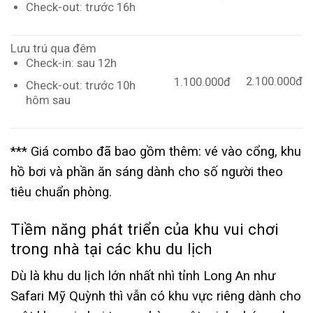
Check-out: trước 16h
Lưu trú qua đêm
Check-in: sau 12h
2.100.000đ
1.100.000đ
Check-out: trước 10h
hôm sau
*** Giá combo đã bao gồm thêm: vé vào cổng, khu
hồ bơi và phần ăn sáng dành cho số người theo
tiêu chuẩn phòng.
Tiềm năng phát triển của khu vui chơi
trong nhà tại các khu du lịch
Dù là khu du lịch lớn nhất nhì tỉnh Long An như
Safari Mỹ Quỳnh thì vẫn có khu vực riêng dành cho