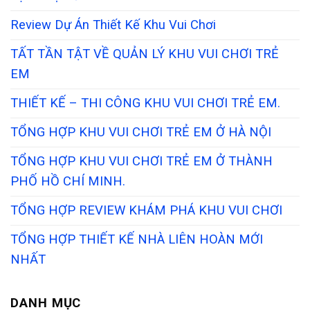
Review Dự Án Thiết Kế Khu Vui Chơi
TẤT TẦN TẬT VỀ QUẢN LÝ KHU VUI CHƠI TRẺ
EM
THIẾT KẾ – THI CÔNG KHU VUI CHƠI TRẺ EM.
TỔNG HỢP KHU VUI CHƠI TRẺ EM Ở HÀ NỘI
TỔNG HỢP KHU VUI CHƠI TRẺ EM Ở THÀNH
PHỐ HỒ CHÍ MINH.
TỔNG HỢP REVIEW KHÁM PHÁ KHU VUI CHƠI
TỔNG HỢP THIẾT KẾ NHÀ LIÊN HOÀN MỚI
NHẤT
DANH MỤC