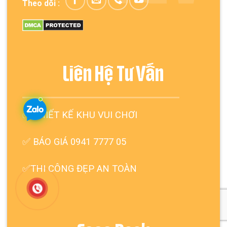
Theo dõi :
Liên Hệ Tư Vấn
✅
THIẾT KẾ KHU VUI CHƠI
✅ BÁO GIÁ 0941 7777 05
✅THI CÔNG ĐẸP AN TOÀN