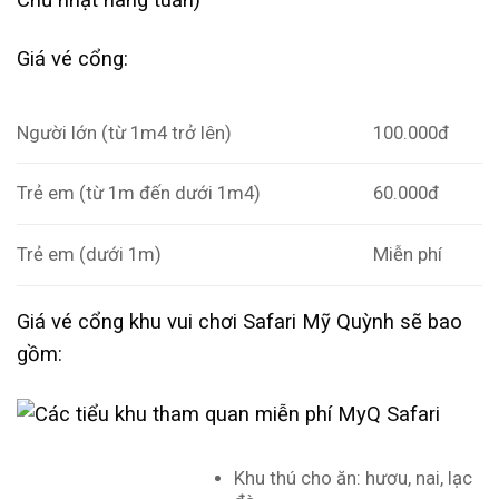
Chủ nhật hàng tuần)
Giá vé cổng:
Người lớn (từ 1m4 trở lên)
100.000đ
Trẻ em (từ 1m đến dưới 1m4)
60.000đ
Trẻ em (dưới 1m)
Miễn phí
Giá vé cổng khu vui chơi Safari Mỹ Quỳnh sẽ bao
gồm:
Khu thú cho ăn: hươu, nai, lạc