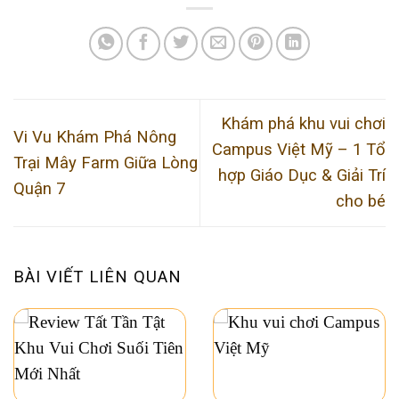
Khám phá khu vui chơi
Vi Vu Khám Phá Nông
Campus Việt Mỹ – 1 Tổ
Trại Mây Farm Giữa Lòng
hợp Giáo Dục & Giải Trí
Quận 7
cho bé
BÀI VIẾT LIÊN QUAN