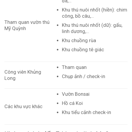
đà,…
Khu thú nuôi nhốt (hiền): chim
công, bồ câu,…
Tham quan vườn thú
Khu thú nuôi nhốt (dữ): gấu,
Mỹ Quỳnh
linh dương,…
Khu chuồng rùa
Khu chuồng tê giác
Tham quan
Công viên Khủng
Chụp ảnh / check-in
Long
Vườn Bonsai
Hồ cá Koi
Các khu vực khác
Khu tiểu cảnh check-in