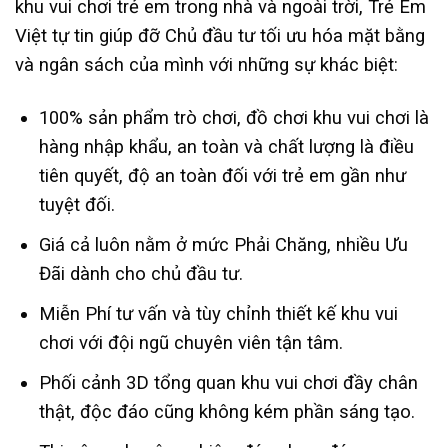
khu vui chơi trẻ em trong nhà và ngoài trời, Trẻ Em
Việt tự tin giúp đỡ Chủ đầu tư tối ưu hóa mặt bằng
và ngân sách của mình với những sự khác biệt:
100% sản phẩm trò chơi, đồ chơi khu vui chơi là
hàng nhập khẩu, an toàn và chất lượng là điều
tiên quyết, độ an toàn đối với trẻ em gần như
tuyệt đối.
Giá cả luôn nằm ở mức Phải Chăng, nhiều Ưu
Đãi dành cho chủ đầu tư.
Miễn Phí tư vấn và tùy chỉnh thiết kế khu vui
chơi với đội ngũ chuyên viên tận tâm.
Phối cảnh 3D tổng quan khu vui chơi đầy chân
thật, độc đáo cũng không kém phần sáng tạo.