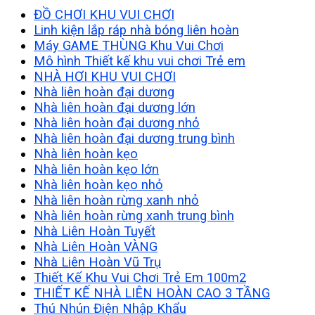
ĐỒ CHƠI KHU VUI CHƠI
Linh kiện lắp ráp nhà bóng liên hoàn
Máy GAME THÙNG Khu Vui Chơi
Mô hình Thiết kế khu vui chơi Trẻ em
NHÀ HƠI KHU VUI CHƠI
Nhà liên hoàn đại dương
Nhà liên hoàn đại dương lớn
Nhà liên hoàn đại dương nhỏ
Nhà liên hoàn đại dương trung bình
Nhà liên hoàn kẹo
Nhà liên hoàn kẹo lớn
Nhà liên hoàn kẹo nhỏ
Nhà liên hoàn rừng xanh nhỏ
Nhà liên hoàn rừng xanh trung bình
Nhà Liên Hoàn Tuyết
Nhà Liên Hoàn VÀNG
Nhà Liên Hoàn Vũ Trụ
Thiết Kế Khu Vui Chơi Trẻ Em 100m2
THIẾT KẾ NHÀ LIÊN HOÀN CAO 3 TẦNG
Thú Nhún Điện Nhập Khẩu