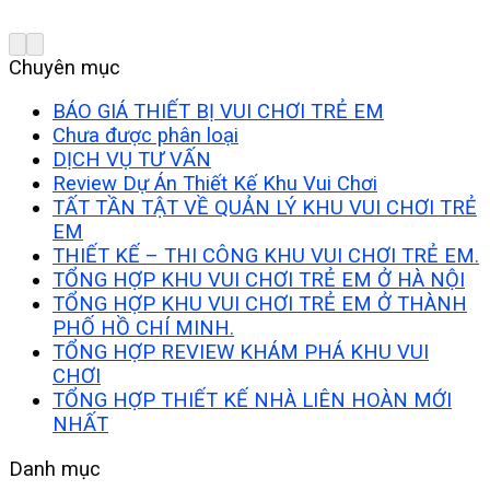
Chuyên mục
BÁO GIÁ THIẾT BỊ VUI CHƠI TRẺ EM
Chưa được phân loại
DỊCH VỤ TƯ VẤN
Review Dự Án Thiết Kế Khu Vui Chơi
TẤT TẦN TẬT VỀ QUẢN LÝ KHU VUI CHƠI TRẺ
EM
THIẾT KẾ – THI CÔNG KHU VUI CHƠI TRẺ EM.
TỔNG HỢP KHU VUI CHƠI TRẺ EM Ở HÀ NỘI
TỔNG HỢP KHU VUI CHƠI TRẺ EM Ở THÀNH
PHỐ HỒ CHÍ MINH.
TỔNG HỢP REVIEW KHÁM PHÁ KHU VUI
CHƠI
TỔNG HỢP THIẾT KẾ NHÀ LIÊN HOÀN MỚI
NHẤT
Danh mục