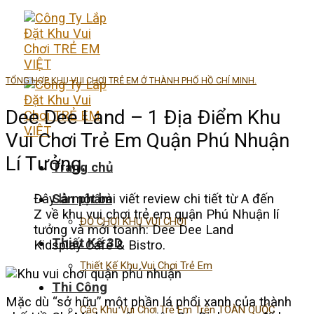
Skip
to
content
TỔNG HỢP KHU VUI CHƠI TRẺ EM Ở THÀNH PHỐ HỒ CHÍ MINH.
Dee Dee Land – 1 Địa Điểm Khu
Vui Chơi Trẻ Em Quận Phú Nhuận
Lí Tưởng.
Trang chủ
Sản phẩm
Đây là một bài viết review chi tiết từ A đến
Z về khu vui chơi trẻ em quận Phú Nhuận lí
ĐỒ CHƠI KHU VUI CHƠI
tưởng và mới toanh: Dee Dee Land
Thiết Kế 3D
Kidsplay Café & Bistro.
Thiết Kế Khu Vui Chơi Trẻ Em
Thi Công
Mặc dù “sở hữu” một phần lá phổi xanh của thành
Các Khu Vui Chơi Trẻ Em Trên TOÀN QUỐC