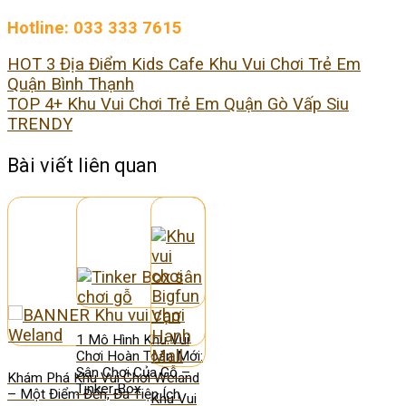
Hotline: 033 333 7615
HOT 3 Địa Điểm Kids Cafe Khu Vui Chơi Trẻ Em
Quận Bình Thạnh
TOP 4+ Khu Vui Chơi Trẻ Em Quận Gò Vấp Siu
TRENDY
Bài viết liên quan
1 Mô Hình Khu Vui
Chơi Hoàn Toàn Mới:
Sân Chơi Của Gỗ –
Khám Phá Khu Vui Chơi Weland
Tinker Box
– Một Điểm Đến, Đa Tiện Ích
Khu Vui