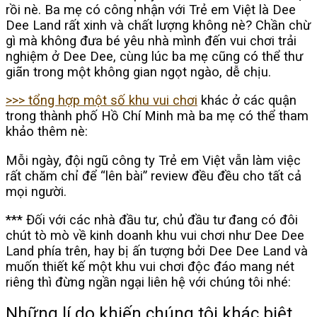
rồi nè. Ba mẹ có công nhận với Trẻ em Việt là Dee
Dee Land rất xinh và chất lượng không nè? Chần chừ
gì mà không đưa bé yêu nhà mình đến vui chơi trải
nghiệm ở Dee Dee, cùng lúc ba mẹ cũng có thể thư
giãn trong một không gian ngọt ngào, dễ chịu.
>>> tổng hợp một số khu vui chơi
khác ở các quận
trong thành phố Hồ Chí Minh mà ba mẹ có thể tham
khảo thêm nè:
Mỗi ngày, đội ngũ công ty Trẻ em Việt vẫn làm việc
rất chăm chỉ để “lên bài” review đều đều cho tất cả
mọi người.
*** Đối với các nhà đầu tư, chủ đầu tư đang có đôi
chút tò mò về kinh doanh khu vui chơi như Dee Dee
Land phía trên, hay bị ấn tượng bởi Dee Dee Land và
muốn thiết kế một khu vui chơi độc đáo mang nét
riêng thì đừng ngần ngại liên hệ với chúng tôi nhé:
Những lí do khiến chúng tôi khác biệt