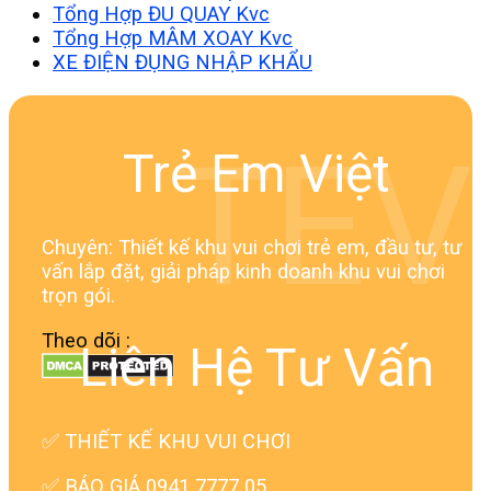
Tổng Hợp ĐU QUAY Kvc
Tổng Hợp MÂM XOAY Kvc
XE ĐIỆN ĐỤNG NHẬP KHẨU
TEV
Trẻ Em Việt
Chuyên: Thiết kế khu vui chơi trẻ em, đầu tư, tư
vấn lắp đặt, giải pháp kinh doanh khu vui chơi
trọn gói.
Theo dõi :
Liên Hệ Tư Vấn
✅
THIẾT KẾ KHU VUI CHƠI
✅ BÁO GIÁ 0941 7777 05