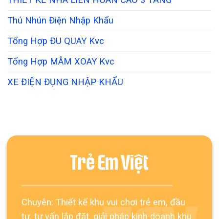
Thú Nhún Điện Nhập Khẩu
Tổng Hợp ĐU QUAY Kvc
Tổng Hợp MÂM XOAY Kvc
XE ĐIỆN ĐỤNG NHẬP KHẨU
Trẻ Em Việt
Chuyên: Thiết kế khu vui chơi trẻ em, đầu
tư, tư vấn lắp đặt, giải pháp kinh doanh khu