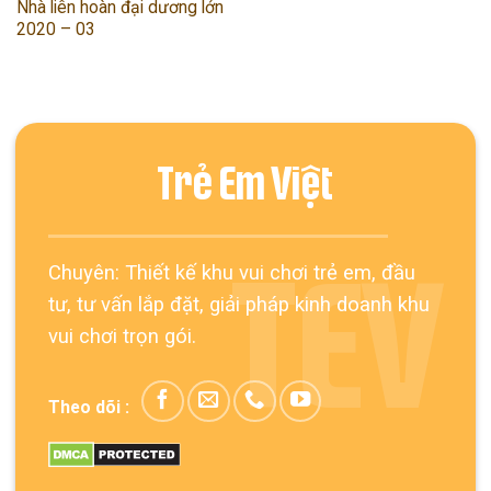
Nhà liên hoàn đại dương lớn
2020 – 03
Trẻ Em Việt
Chuyên: Thiết kế khu vui chơi trẻ em, đầu
TEV
tư, tư vấn lắp đặt, giải pháp kinh doanh khu
vui chơi trọn gói.
Theo dõi :