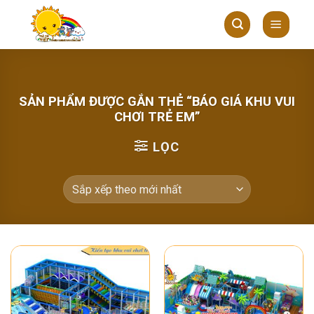
Skip
to
content
SẢN PHẨM ĐƯỢC GẮN THẺ “BÁO GIÁ KHU VUI
CHƠI TRẺ EM”
LỌC