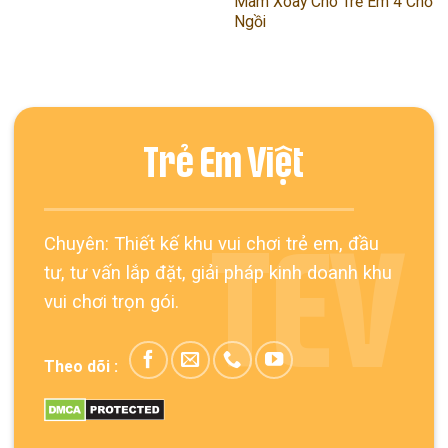
Mâm Xoay Cho Trẻ Em 4 Chỗ
Ngồi
Trẻ Em Việt
Chuyên: Thiết kế khu vui chơi trẻ em, đầu
TEV
tư, tư vấn lắp đặt, giải pháp kinh doanh khu
vui chơi trọn gói.
Theo dõi :