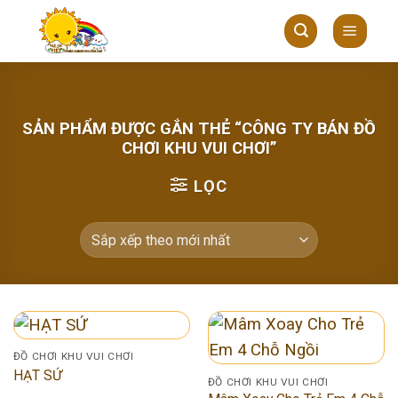
Skip
to
content
SẢN PHẨM ĐƯỢC GẮN THẺ “CÔNG TY BÁN ĐỒ
CHƠI KHU VUI CHƠI”
LỌC
ĐỒ CHƠI KHU VUI CHƠI
HẠT SỨ
ĐỒ CHƠI KHU VUI CHƠI