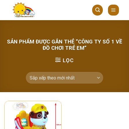
Skip
to
content
SẢN PHẨM ĐƯỢC GẮN THẺ “CÔNG TY SỐ 1 VỀ
ĐỒ CHƠI TRẺ EM”
LỌC