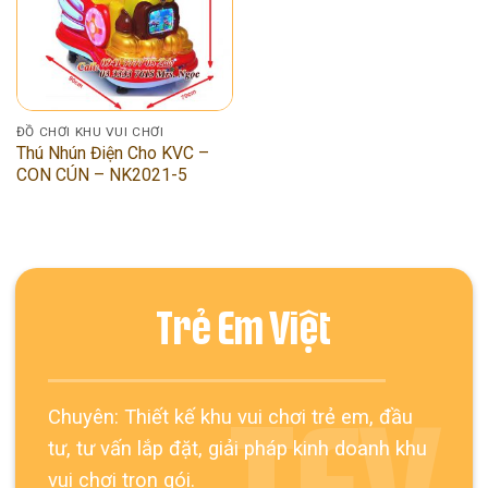
ĐỒ CHƠI KHU VUI CHƠI
Thú Nhún Điện Cho KVC –
CON CÚN – NK2021-5
Trẻ Em Việt
Chuyên: Thiết kế khu vui chơi trẻ em, đầu
tư, tư vấn lắp đặt, giải pháp kinh doanh khu
vui chơi trọn gói.