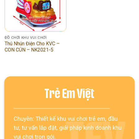
ĐỒ CHƠI KHU VUI CHƠI
Thú Nhún Điện Cho KVC –
CON CÚN – NK2021-5
Trẻ Em Việt
Chuyên: Thiết kế khu vui chơi trẻ em, đầu
tư, tư vấn lắp đặt, giải pháp kinh doanh khu
vui chơi trọn gói.