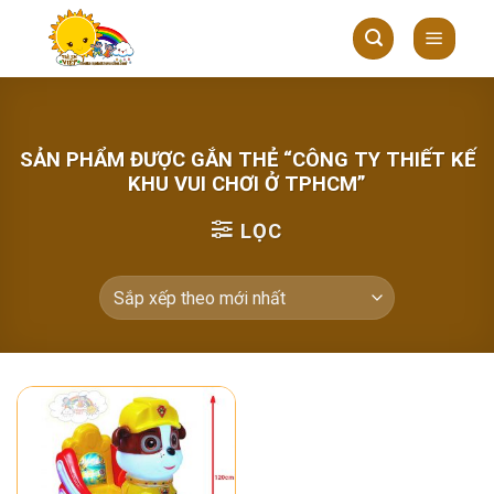
Skip
to
content
SẢN PHẨM ĐƯỢC GẮN THẺ “CÔNG TY THIẾT KẾ
KHU VUI CHƠI Ở TPHCM”
LỌC