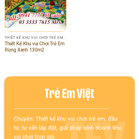
THIẾT KẾ KHU VUI CHƠI TRẺ EM 100M2
Thiết Kế Khu vui Chơi Trẻ Em
Rừng Xanh 130m2
Trẻ Em Việt
Chuyên: Thiết kế khu vui chơi trẻ em, đầu
tư, tư vấn lắp đặt, giải pháp kinh doanh khu
vui chơi trọn gói.