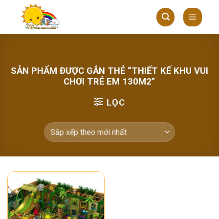
Skip
to
content
SẢN PHẨM ĐƯỢC GẮN THẺ “THIẾT KẾ KHU VUI
CHƠI TRẺ EM 130M2”
LỌC