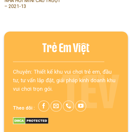
NHÀ HƠI MINI CẦU TRƯỢT
– 2021-13
Trẻ Em Việt
Chuyên: Thiết kế khu vui chơi trẻ em, đầu
TEV
tư, tư vấn lắp đặt, giải pháp kinh doanh khu
vui chơi trọn gói.
Theo dõi :