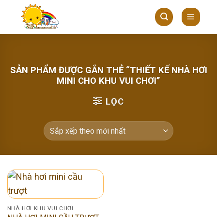
Skip
to
content
SẢN PHẨM ĐƯỢC GẮN THẺ “THIẾT KẾ NHÀ HƠI
MINI CHO KHU VUI CHƠI”
LỌC
NHÀ HƠI KHU VUI CHƠI