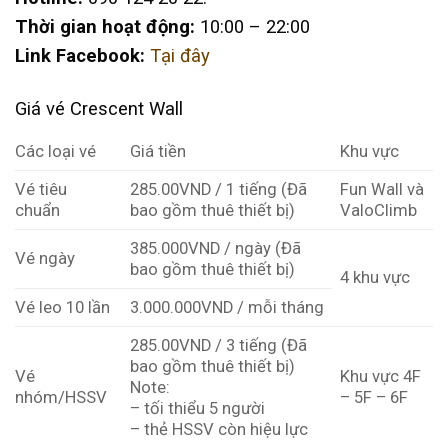
Thời gian hoạt động:
10:00 – 22:00
Link Facebook:
Tại đây
Giá vé Crescent Wall
Các loại vé
Giá tiền
Khu vực
Vé tiêu
285.00VND / 1 tiếng (Đã
Fun Wall và
chuẩn
bao gồm thuê thiết bị)
ValoClimb
385.000VND / ngày (Đã
Vé ngày
bao gồm thuê thiết bị)
4 khu vực
Vé leo 10 lần
3.000.000VND / mỗi tháng
285.00VND / 3 tiếng (Đã
bao gồm thuê thiết bị)
Vé
Khu vực 4F
Note:
nhóm/HSSV
– 5F – 6F
– tối thiểu 5 người
– thẻ HSSV còn hiệu lực