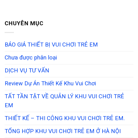
CHUYÊN MỤC
BÁO GIÁ THIẾT BỊ VUI CHƠI TRẺ EM
Chưa được phân loại
DỊCH VỤ TƯ VẤN
Review Dự Án Thiết Kế Khu Vui Chơi
TẤT TẦN TẬT VỀ QUẢN LÝ KHU VUI CHƠI TRẺ
EM
THIẾT KẾ – THI CÔNG KHU VUI CHƠI TRẺ EM.
TỔNG HỢP KHU VUI CHƠI TRẺ EM Ở HÀ NỘI