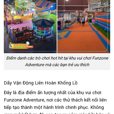
Điểm danh các trò chơi hot hit tại khu vui chơi Funzone
Adventure mà các bạn trẻ ưu thích
Dãy Vận Động Liên Hoàn Khổng Lồ
Đây là địa điểm ấn tượng nhất của khu vui chơi
Funzone Adventure, nơi các thử thách kết nối liên
tiếp tạo thành một hành trình chinh phục. Không