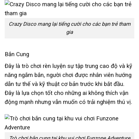
Crazy Disco mang lại tiếng cười cho các bạn trẻ tham
gia
Bắn Cung
Đây là trò chơi rèn luyện sự tập trung cao độ và kỹ
năng ngắm bắn, người chơi được nhân viên hướng
dẫn tư thế và kỹ thuật cơ bản trước khi bắt đầu.
Đây là lựa chọn tốt cho những ai không thích vận
động mạnh nhưng vẫn muốn có trải nghiệm thú vị.
Trò chơi bắn cung tại khu vui chơi Funzone Adventure