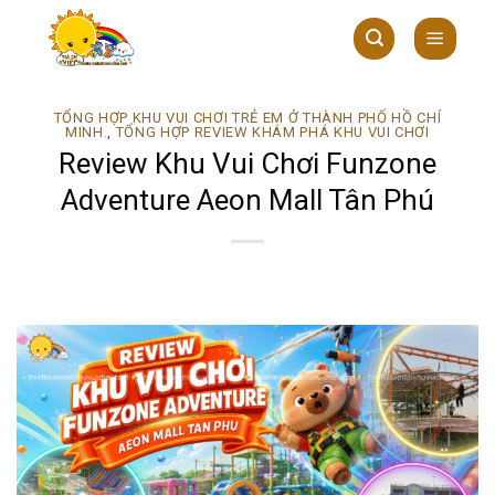
Skip
to
content
TỔNG HỢP KHU VUI CHƠI TRẺ EM Ở THÀNH PHỐ HỒ CHÍ
MINH.
,
TỔNG HỢP REVIEW KHÁM PHÁ KHU VUI CHƠI
Review Khu Vui Chơi Funzone
Adventure Aeon Mall Tân Phú