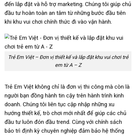
đến lắp đặt và hỗ trợ marketing. Chúng tôi giúp chủ
đầu tư hoàn toàn an tâm từ những bước đầu tiên
khi khu vui chơi chính thức đi vào vận hành.
Trẻ Em Việt – Đơn vị thiết kế và lắp đặt khu vui chơi trẻ
em từ A – Z
Trẻ Em Việt không chỉ là đơn vị thi công mà còn là
người bạn đồng hành tin cậy trên hành trình kinh
doanh. Chúng tôi liên tục cập nhập những xu
hướng thiết kế, trò chơi mới nhất để giúp các chủ
đầu tư luôn đón đầu trend. Cùng với chính sách
bảo trì định kỳ chuyên nghiệp đảm bảo hệ thống