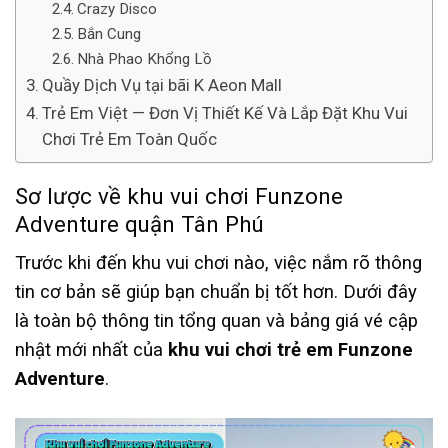
Crazy Disco
Bắn Cung
Nhà Phao Khổng Lồ
Quầy Dịch Vụ tại bãi K Aeon Mall
Trẻ Em Việt — Đơn Vị Thiết Kế Và Lắp Đặt Khu Vui
Chơi Trẻ Em Toàn Quốc
Sơ lược về khu vui chơi Funzone
Adventure quận Tân Phú
Trước khi đến khu vui chơi nào, việc nắm rõ thông
tin cơ bản sẽ giúp bạn chuẩn bị tốt hơn. Dưới đây
là toàn bộ thông tin tổng quan và bảng giá vé cập
nhật mới nhất của
khu vui chơi trẻ em Funzone
Adventure
.