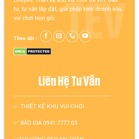
Chuyên: Thiết kế khu vui chơi trẻ em, đầu
TEV
tư, tư vấn lắp đặt, giải pháp kinh doanh khu
vui chơi trọn gói.
Theo dõi :
Liên Hệ Tư Vấn
✅
THIẾT KẾ KHU VUI CHƠI
✅ BÁO GIÁ 0941 7777 05