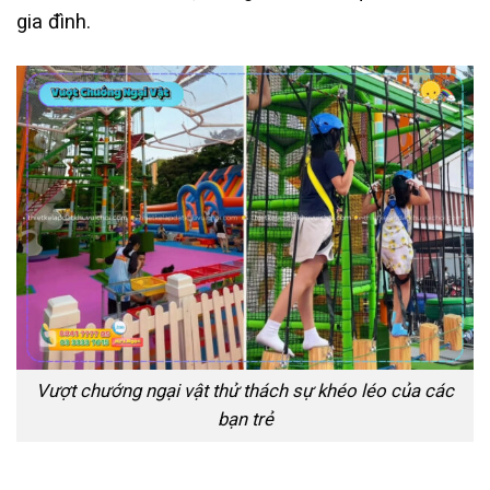
gia đình.
Vượt chướng ngại vật thử thách sự khéo léo của các
bạn trẻ