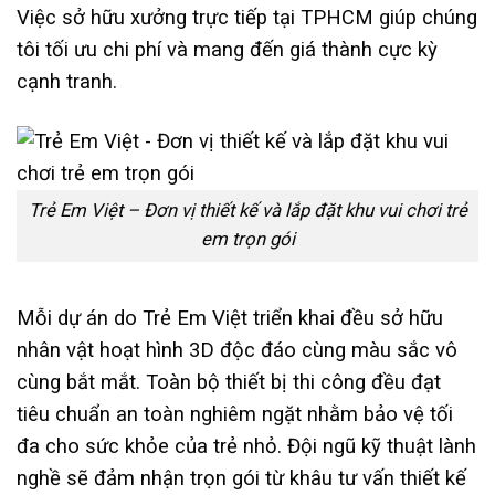
Việc sở hữu xưởng trực tiếp tại TPHCM giúp chúng
tôi tối ưu chi phí và mang đến giá thành cực kỳ
cạnh tranh.
Trẻ Em Việt – Đơn vị thiết kế và lắp đặt khu vui chơi trẻ
em trọn gói
Mỗi dự án do Trẻ Em Việt triển khai đều sở hữu
nhân vật hoạt hình 3D độc đáo cùng màu sắc vô
cùng bắt mắt. Toàn bộ thiết bị thi công đều đạt
tiêu chuẩn an toàn nghiêm ngặt nhằm bảo vệ tối
đa cho sức khỏe của trẻ nhỏ. Đội ngũ kỹ thuật lành
nghề sẽ đảm nhận trọn gói từ khâu tư vấn thiết kế