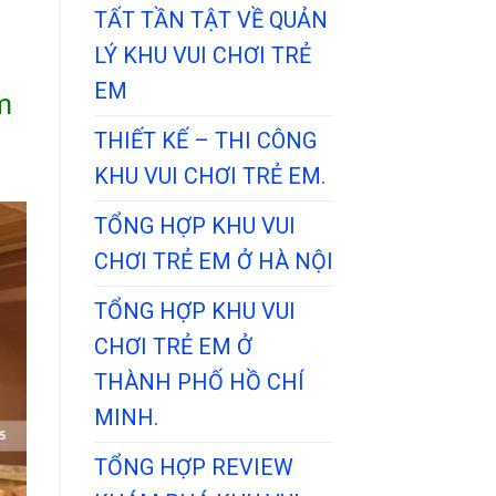
TẤT TẦN TẬT VỀ QUẢN
LÝ KHU VUI CHƠI TRẺ
EM
m
THIẾT KẾ – THI CÔNG
KHU VUI CHƠI TRẺ EM.
TỔNG HỢP KHU VUI
CHƠI TRẺ EM Ở HÀ NỘI
TỔNG HỢP KHU VUI
CHƠI TRẺ EM Ở
THÀNH PHỐ HỒ CHÍ
MINH.
TỔNG HỢP REVIEW