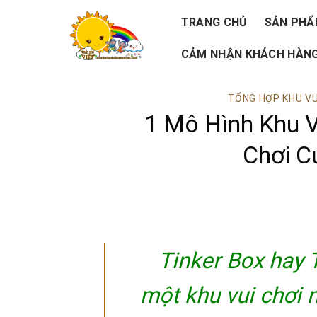
Skip
TRANG CHỦ
SẢN PH
to
CẢM NHẬN KHÁCH HÀNG
content
TỔNG HỢP KHU VU
1 Mô Hình Khu V
Chơi C
Tinker Box hay 
một khu vui chơi 