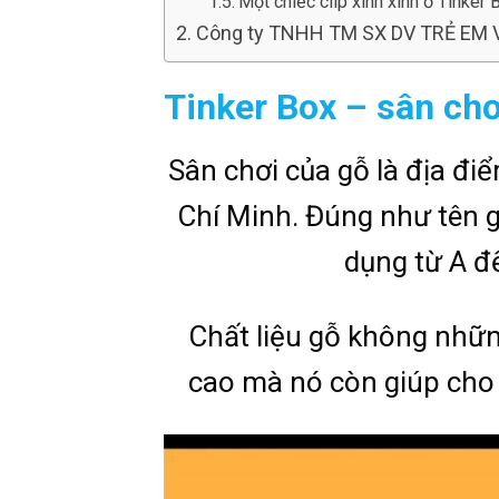
Một chiếc clip xinh xinh ở Tinker 
Công ty TNHH TM SX DV TRẺ EM 
Tinker Box – sân chơ
Sân chơi của gỗ là địa đi
Chí Minh. Đúng như tên g
dụng từ A đế
Chất liệu gỗ không nhữn
cao mà nó còn giúp cho 