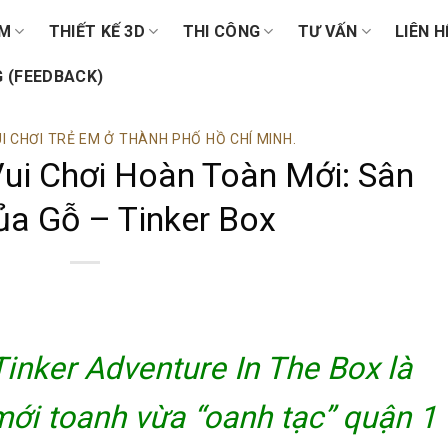
ẨM
THIẾT KẾ 3D
THI CÔNG
TƯ VẤN
LIÊN H
 (FEEDBACK)
I CHƠI TRẺ EM Ở THÀNH PHỐ HỒ CHÍ MINH.
ui Chơi Hoàn Toàn Mới: Sân
ủa Gỗ – Tinker Box
Tinker Adventure In The Box là
mới toanh vừa “oanh tạc” quận 1