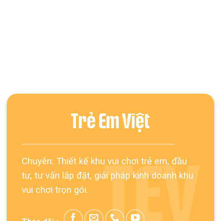
Trẻ Em Việt
Chuyên: Thiết kế khu vui chơi trẻ em, đầu
TEV
tư, tư vấn lắp đặt, giải pháp kinh doanh khu
vui chơi trọn gói.