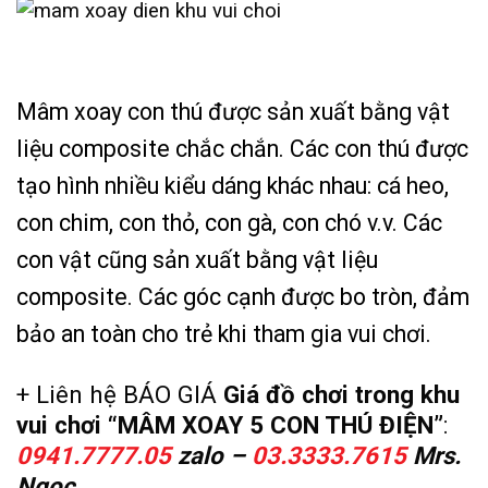
Mâm xoay con thú được sản xuất bằng vật
liệu composite chắc chắn. Các con thú được
tạo hình nhiều kiểu dáng khác nhau: cá heo,
con chim, con thỏ, con gà, con chó v.v. Các
con vật cũng sản xuất bằng vật liệu
composite. Các góc cạnh được bo tròn, đảm
bảo an toàn cho trẻ khi tham gia vui chơi.
+ Liên hệ BÁO GIÁ
Giá đồ chơi trong khu
vui chơi “MÂM XOAY 5 CON THÚ ĐIỆN”
:
0941.7777.05
zalo –
03.3333.7615
Mrs.
Ngọc