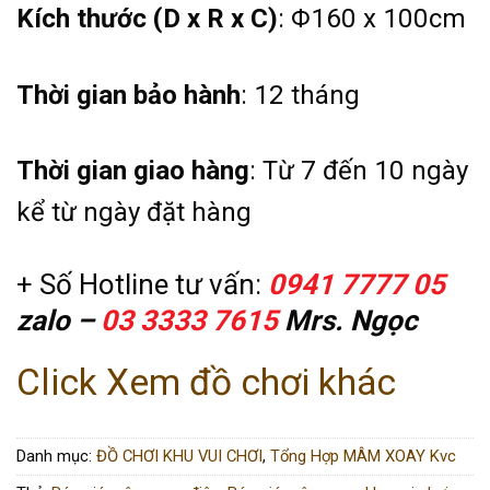
Kích thước (D x R x C)
: Φ160 x 100cm
Thời gian bảo hành
: 12 tháng
Thời gian giao hàng
: Từ 7 đến 10 ngày
kể từ ngày đặt hàng
+ Số Hotline tư vấn:
0941 7777 05
zalo –
03 3333 7615
Mrs. Ngọc
Click Xem đồ chơi khác
Danh mục:
ĐỒ CHƠI KHU VUI CHƠI
,
Tổng Hợp MÂM XOAY Kvc