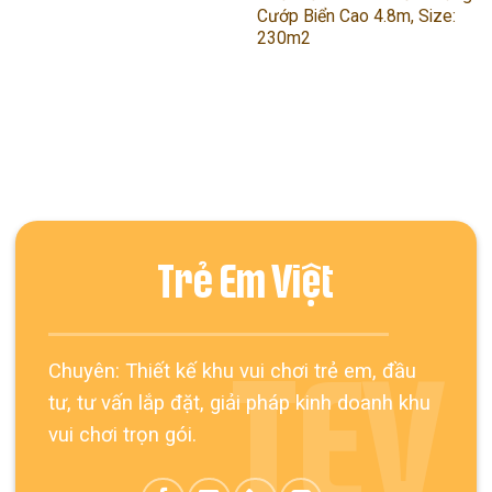
Cướp Biển Cao 4.8m, Size:
230m2
Trẻ Em Việt
Chuyên: Thiết kế khu vui chơi trẻ em, đầu
TEV
tư, tư vấn lắp đặt, giải pháp kinh doanh khu
vui chơi trọn gói.