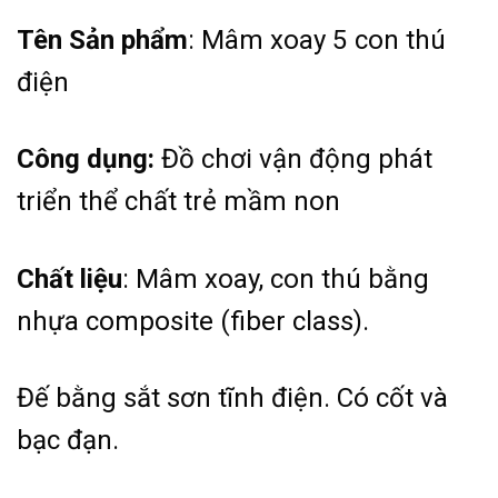
Tên Sản phẩm
: Mâm xoay 5 con thú
điện
Công dụng:
Đồ chơi vận động phát
triển thể chất trẻ mầm non
Chất liệu
: Mâm xoay, con thú bằng
nhựa composite (fiber class).
Đế bằng sắt sơn tĩnh điện. Có cốt và
bạc đạn.