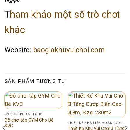
T
ham khảo một số trò chơi
khác
Website
: baogiakhuvuichoi.com
SẢN PHẨM TƯƠNG TỰ
ĐỒ CHƠI KHU VUI CHƠI
Đồ chơi tập GYM Cho Bé
THIẾT KẾ NHÀ LIÊN HOÀN CAO 3 TẦNG
KVC
Thiết Kế Khu Vui Chơi 3 Tầng