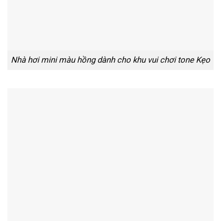
Nhà hơi mini màu hồng dành cho khu vui chơi tone Kẹo