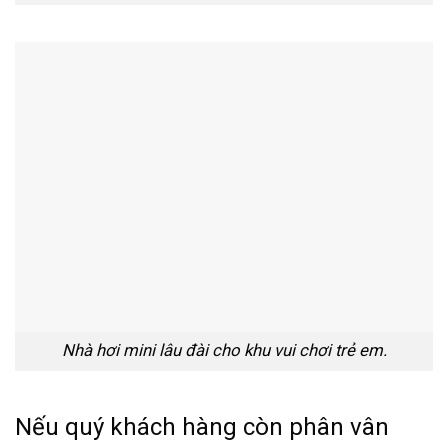
Nhà hơi mini lâu đài cho khu vui chơi trẻ em.
Nếu quý khách hàng còn phân vân