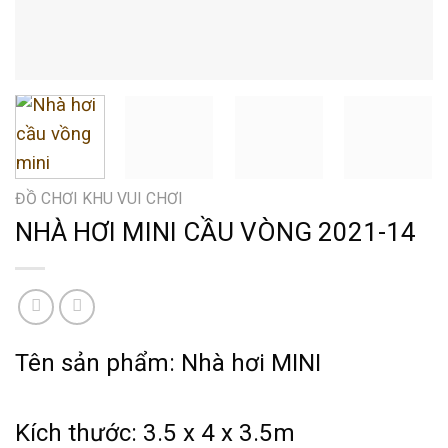
ĐỒ CHƠI KHU VUI CHƠI
NHÀ HƠI MINI CẦU VÒNG 2021-14
Tên sản phẩm: Nhà hơi MINI
Kích thước: 3.5 x 4 x 3.5m