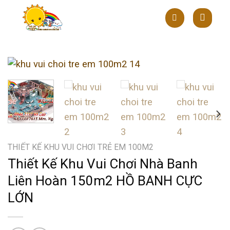
Skip
to
content
THIẾT KẾ KHU VUI CHƠI TRẺ EM 100M2
Thiết Kế Khu Vui Chơi Nhà Banh
Liên Hoàn 150m2 HỒ BANH CỰC
LỚN