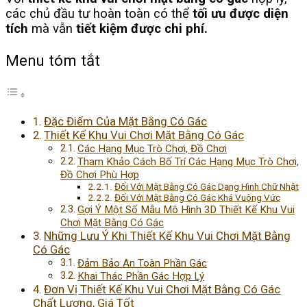
các chủ đầu tư hoàn toàn có thể
tối ưu được diện
tích
mà vẫn
tiết kiệm được chi phí.
Menu tóm tắt
Đặc Điểm Của Mặt Bằng Có Gác
Thiết Kế Khu Vui Chơi Mặt Bằng Có Gác
Các Hạng Mục Trò Chơi, Đồ Chơi
Tham Khảo Cách Bố Trí Các Hạng Mục Trò Chơi,
Đồ Chơi Phù Hợp
Đối Với Mặt Bằng Có Gác Dạng Hình Chữ Nhật
Đối Với Mặt Bằng Có Gác Khá Vuông Vức
Gợi Ý Một Số Mẫu Mô Hình 3D Thiết Kế Khu Vui
Chơi Mặt Bằng Có Gác
Những Lưu Ý Khi Thiết Kế Khu Vui Chơi Mặt Bằng
Có Gác
Đảm Bảo An Toàn Phần Gác
Khai Thác Phần Gác Hợp Lý
Đơn Vị Thiết Kế Khu Vui Chơi Mặt Bằng Có Gác
Chất Lượng, Giá Tốt