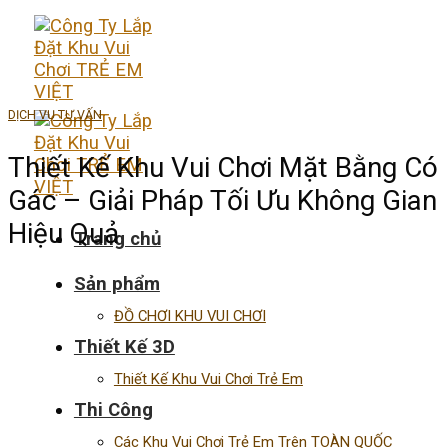
Skip
to
content
DỊCH VỤ TƯ VẤN
Thiết Kế Khu Vui Chơi Mặt Bằng Có
Gác – Giải Pháp Tối Ưu Không Gian
Hiệu Quả
Trang chủ
Sản phẩm
ĐỒ CHƠI KHU VUI CHƠI
Thiết Kế 3D
Thiết Kế Khu Vui Chơi Trẻ Em
Thi Công
Các Khu Vui Chơi Trẻ Em Trên TOÀN QUỐC