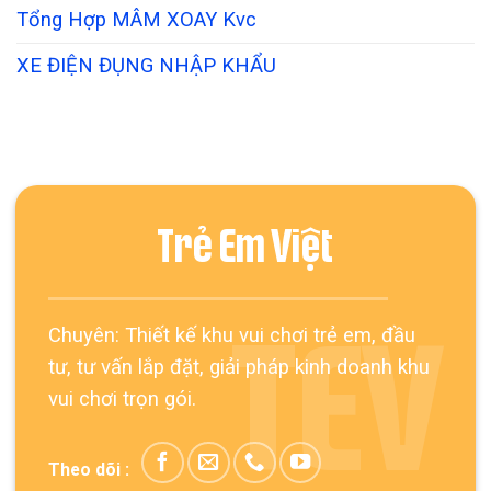
Tổng Hợp MÂM XOAY Kvc
XE ĐIỆN ĐỤNG NHẬP KHẨU
Trẻ Em Việt
Chuyên: Thiết kế khu vui chơi trẻ em, đầu
TEV
tư, tư vấn lắp đặt, giải pháp kinh doanh khu
vui chơi trọn gói.
Theo dõi :