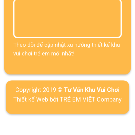
Theo dõi để cập nhật xu hướng thiết kế khu
vui chơi trẻ em mới nhất!
Copyright 2019 ©
Tư Vấn Khu Vui Chơi
Thiết kế Web
bởi TRẺ EM VIỆT Company