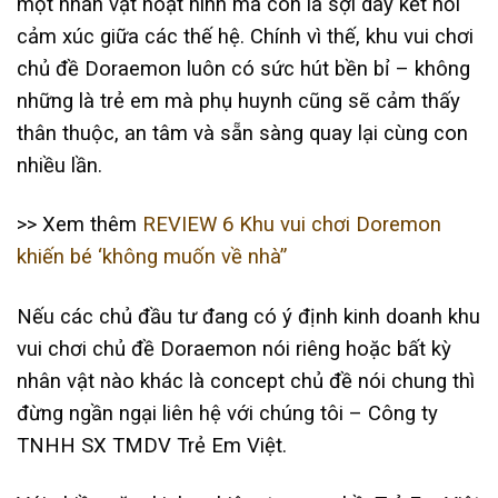
một nhân vật hoạt hình mà còn là sợi dây kết nối
cảm xúc giữa các thế hệ. Chính vì thế, khu vui chơi
chủ đề Doraemon luôn có sức hút bền bỉ – không
những là trẻ em mà phụ huynh cũng sẽ cảm thấy
thân thuộc, an tâm và sẵn sàng quay lại cùng con
nhiều lần.
>> Xem thêm
REVIEW 6 Khu vui chơi Doremon
khiến bé ‘không muốn về nhà”
Nếu các chủ đầu tư đang có ý định kinh doanh khu
vui chơi chủ đề Doraemon nói riêng hoặc bất kỳ
nhân vật nào khác là concept chủ đề nói chung thì
đừng ngần ngại liên hệ với chúng tôi – Công ty
TNHH SX TMDV Trẻ Em Việt.