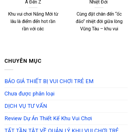
A Đến Z
Nhiệt Đới
Khu vui chơi Nắng Mới từ
Cùng đặt chân đến “ốc
lâu là điểm đến hot rần
đảo” nhiệt đới giữa lòng
rần với các
Vũng Tàu – khu vui
CHUYÊN MỤC
BÁO GIÁ THIẾT BỊ VUI CHƠI TRẺ EM
Chưa được phân loại
DỊCH VỤ TƯ VẤN
Review Dự Án Thiết Kế Khu Vui Chơi
TẤT TẦN TẬT VỀ QUẢN LÝ KHU VUI CHƠI TRẺ