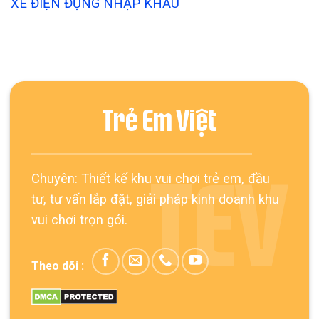
XE ĐIỆN ĐỤNG NHẬP KHẨU
Trẻ Em Việt
Chuyên: Thiết kế khu vui chơi trẻ em, đầu
TEV
tư, tư vấn lắp đặt, giải pháp kinh doanh khu
vui chơi trọn gói.
Theo dõi :