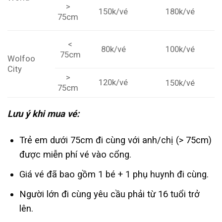
>
180k/vé
150k/vé
75cm
<
100k/vé
80k/vé
75cm
Wolfoo
City
>
120k/vé
150k/vé
75cm
Lưu ý khi mua vé:
Trẻ em dưới 75cm đi cùng với anh/chị (> 75cm)
được miễn phí vé vào cổng.
Giá vé đã bao gồm 1 bé + 1 phụ huynh đi cùng.
Người lớn đi cùng yêu cầu phải từ 16 tuổi trở
lên.