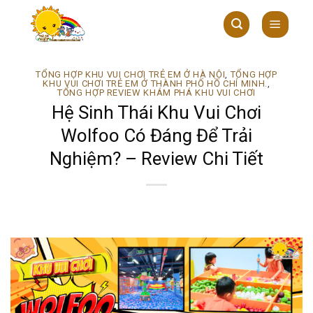
Skip
to
content
TỔNG HỢP KHU VUI CHƠI TRẺ EM Ở HÀ NỘI
,
TỔNG HỢP
KHU VUI CHƠI TRẺ EM Ở THÀNH PHỐ HỒ CHÍ MINH.
,
TỔNG HỢP REVIEW KHÁM PHÁ KHU VUI CHƠI
Hệ Sinh Thái Khu Vui Chơi
Wolfoo Có Đáng Để Trải
Nghiệm? – Review Chi Tiết