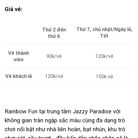
Giá vé:
Thứ 7, chủ nhật/Ngày lễ,
Thứ 2 đến
Tết
thứ 6
Vé thành
120k/vé
90k/vé
viên
Vé khách lẻ
120k/vé
150k.vé
Rainbow Fun tại trung tâm Jazzy Paradise với
không gian tràn ngập sắc màu cùng đa dạng trò
chơi nổi bật như nhà liên hoàn, bạt nhún, khu trò