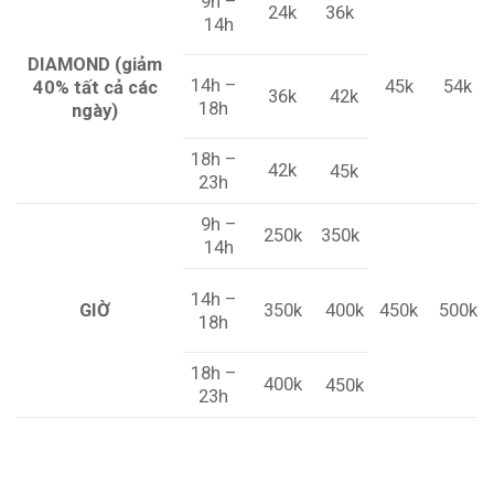
9h –
24k
36k
14h
DIAMOND (giảm
14h –
45k
54k
40% tất cả các
42k
36k
18h
ngày)
18h –
42k
45k
23h
9h –
250k
350k
14h
14h –
500k
GIỜ
350k
400k
450k
18h
18h –
400k
450k
23h