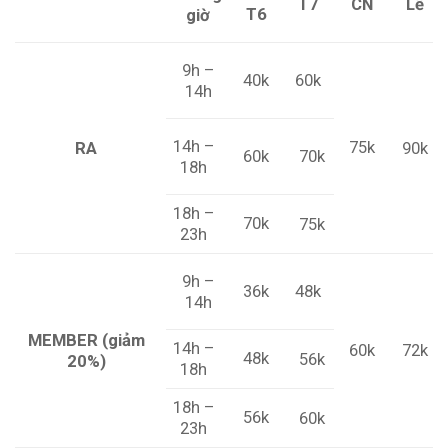
T7
CN
Lễ
T6
giờ
9h –
40k
60k
14h
14h –
75k
RA
90k
60k
70k
18h
18h –
70k
75k
23h
9h –
36k
48k
14h
MEMBER (giảm
14h –
60k
72k
48k
56k
20%)
18h
18h –
56k
60k
23h