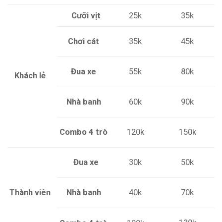
Cưỡi vịt
25k
35k
35k
45k
Chơi cát
55k
80k
Đua xe
Khách lẻ
Nhà banh
60k
90k
Combo 4 trò
120k
150k
30k
50k
Đua xe
Nhà banh
40k
Thành viên
70k