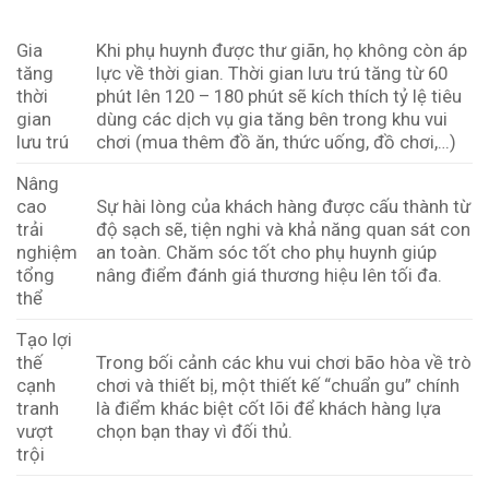
Gia
Khi phụ huynh được thư giãn, họ không còn áp
tăng
lực về thời gian. Thời gian lưu trú tăng từ 60
thời
phút lên 120 – 180 phút sẽ kích thích tỷ lệ tiêu
gian
dùng các dịch vụ gia tăng bên trong khu vui
lưu trú
chơi (mua thêm đồ ăn, thức uống, đồ chơi,…)
Nâng
cao
Sự hài lòng của khách hàng được cấu thành từ
trải
độ sạch sẽ, tiện nghi và khả năng quan sát con
nghiệm
an toàn. Chăm sóc tốt cho phụ huynh giúp
tổng
nâng điểm đánh giá thương hiệu lên tối đa.
thể
Tạo lợi
thế
Trong bối cảnh các khu vui chơi bão hòa về trò
cạnh
chơi và thiết bị, một thiết kế “chuẩn gu” chính
tranh
là điểm khác biệt cốt lõi để khách hàng lựa
vượt
chọn bạn thay vì đối thủ.
trội