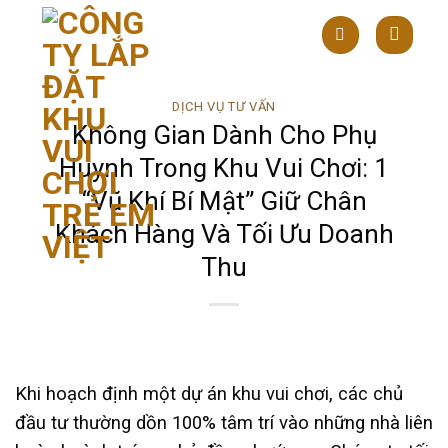
Skip
to
content
DỊCH VỤ TƯ VẤN
Không Gian Dành Cho Phụ
Huynh Trong Khu Vui Chơi: 1
“Vũ Khí Bí Mật” Giữ Chân
Khách Hàng Và Tối Ưu Doanh
Thu
Khi hoạch định một dự án khu vui chơi, các chủ
đầu tư thường dồn 100% tâm trí vào những nhà liên