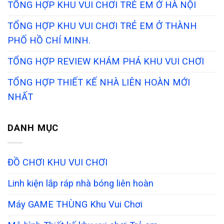
TỔNG HỢP KHU VUI CHƠI TRẺ EM Ở HÀ NỘI
TỔNG HỢP KHU VUI CHƠI TRẺ EM Ở THÀNH
PHỐ HỒ CHÍ MINH.
TỔNG HỢP REVIEW KHÁM PHÁ KHU VUI CHƠI
TỔNG HỢP THIẾT KẾ NHÀ LIÊN HOÀN MỚI
NHẤT
DANH MỤC
ĐỒ CHƠI KHU VUI CHƠI
Linh kiện lắp ráp nhà bóng liên hoàn
Máy GAME THÙNG Khu Vui Chơi