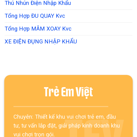
Thú Nhún Điện Nhập Khẩu
Tổng Hợp ĐU QUAY Kvc
Tổng Hợp MÂM XOAY Kvc
XE ĐIỆN ĐỤNG NHẬP KHẨU
Trẻ Em Việt
Chuyên: Thiết kế khu vui chơi trẻ em, đầu
tư, tư vấn lắp đặt, giải pháp kinh doanh khu
vui chơi trọn gói.