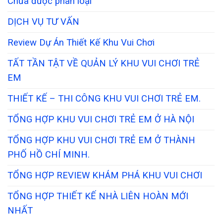
Chưa được phân loại
DỊCH VỤ TƯ VẤN
Review Dự Án Thiết Kế Khu Vui Chơi
TẤT TẦN TẬT VỀ QUẢN LÝ KHU VUI CHƠI TRẺ
EM
THIẾT KẾ – THI CÔNG KHU VUI CHƠI TRẺ EM.
TỔNG HỢP KHU VUI CHƠI TRẺ EM Ở HÀ NỘI
TỔNG HỢP KHU VUI CHƠI TRẺ EM Ở THÀNH
PHỐ HỒ CHÍ MINH.
TỔNG HỢP REVIEW KHÁM PHÁ KHU VUI CHƠI
TỔNG HỢP THIẾT KẾ NHÀ LIÊN HOÀN MỚI
NHẤT