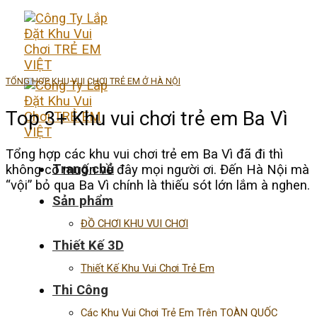
Skip
to
content
TỔNG HỢP KHU VUI CHƠI TRẺ EM Ở HÀ NỘI
Top 3+ Khu vui chơi trẻ em Ba Vì
Tổng hợp các khu vui chơi trẻ em Ba Vì đã đi thì
Trang chủ
không có muốn về đây mọi người ơi. Đến Hà Nội mà
“vội” bỏ qua Ba Vì chính là thiếu sót lớn lắm à nghen.
Sản phẩm
ĐỒ CHƠI KHU VUI CHƠI
Thiết Kế 3D
Thiết Kế Khu Vui Chơi Trẻ Em
Thi Công
Các Khu Vui Chơi Trẻ Em Trên TOÀN QUỐC