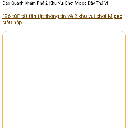
Dạo Quanh Khám Phá 2 Khu Vui Chơi Mipec Đầy Thú Vị
“Bỏ túi” tất tần tật thông tin về 2 khu vui chơi Mipec
siêu hấp