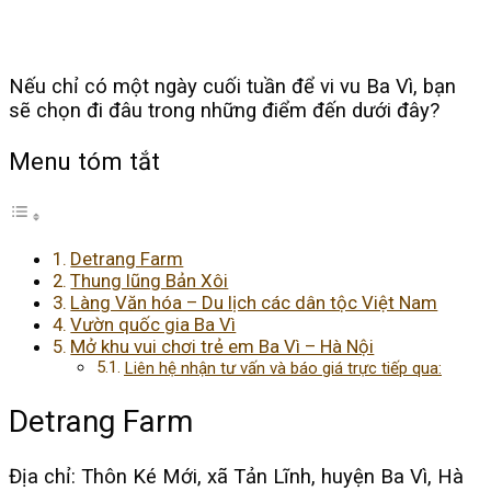
Nếu chỉ có một ngày cuối tuần để vi vu Ba Vì, bạn
sẽ chọn đi đâu trong những điểm đến dưới đây?
Menu tóm tắt
Detrang Farm
Thung lũng Bản Xôi
Làng Văn hóa – Du lịch các dân tộc Việt Nam
Vườn quốc gia Ba Vì
Mở khu vui chơi trẻ em Ba Vì – Hà Nội
Liên hệ nhận tư vấn và báo giá trực tiếp qua:
Detrang Farm
Địa chỉ: Thôn Ké Mới, xã Tản Lĩnh, huyện Ba Vì, Hà