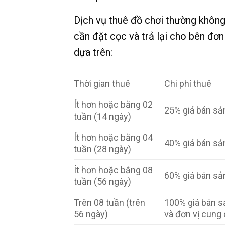
Dịch vụ thuê đồ chơi thường không 
cần đặt cọc và trả lại cho bên đơn 
dựa trên:
Thời gian thuê
Chi phí thuê
Ít hơn hoặc bằng 02
25% giá bán sả
tuần (14 ngày)
Ít hơn hoặc bằng 04
40% giá bán sả
tuần (28 ngày)
Ít hơn hoặc bằng 08
60% giá bán sả
tuần (56 ngày)
Trên 08 tuần (trên
100% giá bán s
56 ngày)
và đơn vị cung 